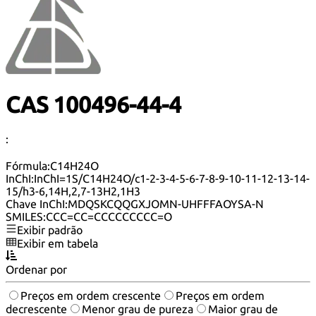
CAS 100496-44-4
:
Fórmula:
C14H24O
InChI:
InChI=1S/C14H24O/c1-2-3-4-5-6-7-8-9-10-11-12-13-14-
15/h3-6,14H,2,7-13H2,1H3
Chave InChI:
MDQSKCQQGXJOMN-UHFFFAOYSA-N
SMILES:
CCC=CC=CCCCCCCCC=O
Exibir padrão
Exibir em tabela
Ordenar por
Preços em ordem crescente
Preços em ordem
decrescente
Menor grau de pureza
Maior grau de