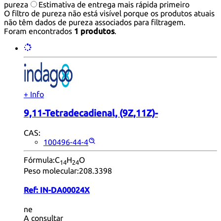
pureza
Estimativa de entrega mais rápida primeiro
O filtro de pureza não está visível porque os produtos atuais
não têm dados de pureza associados para filtragem.
Foram encontrados
1 produtos
.
+ Info
9,11-Tetradecadienal, (9Z,11Z)-
CAS:
100496-44-4
Fórmula:
C
H
O
14
24
Peso molecular:
208.3398
Ref:
IN-DA00024X
ne
A consultar