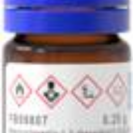
CAS 125051-32-3
:
Bis(η5-2,4-ciclopentadien-1-il)bis[2,6-
difluoro-3-(1H-pirrol-1-il)fenil]titânio
Descrição:
Bis(η5-2,4-ciclopentadien-1-il)bis[2,6-difluoro-3-(1H-pirrol-1-
il)fenil]titânio, com número CAS 125051-32-3, é um
composto organometálico à base de titânio caracterizado
por sua estrutura complexa que apresenta dois ligandos
ciclopentadienila e dois grupos fenila substituídos por pirrol
difluorados. Este composto exibe um ambiente de
coordenação único devido à presença de ligandos tanto π-
aceptores quanto σ-doadores, que podem influenciar sua
reatividade e estabilidade. É tipicamente sintetizado através
da reação de precursores de titânio com os ligandos
correspondentes sob condições controladas. A presença de
substituintes difluoro melhora suas propriedades
eletrônicas, afetando potencialmente sua atividade catalítica
em várias reações químicas, particularmente em processos