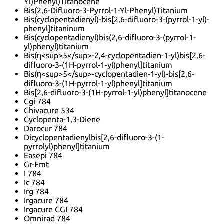
Yl)Phenyl)Titanocene
Bis(2,6-Difluoro-3-Pyrrol-1-Yl-Phenyl)Titanium
Bis(cyclopentadienyl)-bis[2,6-difluoro-3-(pyrrol-1-yl)-
phenyl]titaninum
Bis(cyclopentadienyl)bis(2,6-difluoro-3-(pyrrol-1-
yl)phenyl)titanium
Bis(η<sup>5</sup>-2,4-cyclopentadien-1-yl)bis[2,6-
difluoro-3-(1H-pyrrol-1-yl)phenyl]titanium
Bis(η<sup>5</sup>-cyclopentadien-1-yl)-bis[2,6-
difluoro-3-(1H-pyrrol-1-yl)phenyl]titanium
Bis[2,6-difluoro-3-(1H-pyrrol-1-yl)phenyl]titanocene
Cgi 784
Chivacure 534
Cyclopenta-1,3-Diene
Darocur 784
Dicyclopentadienylbis[2,6-difluoro-3-(1-
pyrrolyl)phenyl]titanium
Easepi 784
Gr-Fmt
I 784
Ic 784
Irg 784
Irgacure 784
Irgacure CGI 784
Omnirad 784