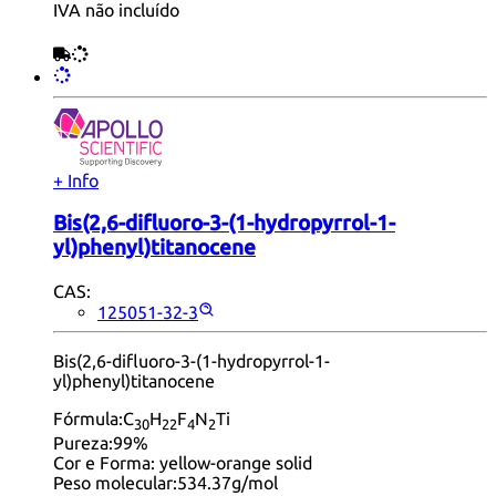
IVA não incluído
+ Info
Bis(2,6-difluoro-3-(1-hydropyrrol-1-
yl)phenyl)titanocene
CAS:
125051-32-3
Bis(2,6-difluoro-3-(1-hydropyrrol-1-
yl)phenyl)titanocene
Fórmula:
C
H
F
N
Ti
30
22
4
2
Pureza:
99%
Cor e Forma:
yellow-orange solid
Peso molecular:
534.37g/mol