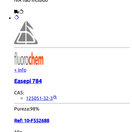
IVA não incluído
+ Info
Easepi 784
CAS:
125051-32-3
Pureza:
98%
Ref:
10-F552688
10g