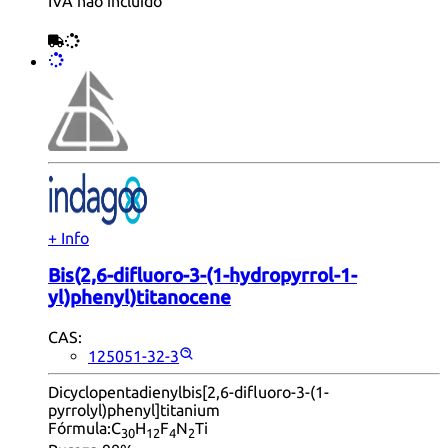
IVA não incluído
+ Info
Bis(2,6-difluoro-3-(1-hydropyrrol-1-
yl)phenyl)titanocene
CAS:
125051-32-3
Dicyclopentadienylbis[2,6-difluoro-3-(1-
pyrrolyl)phenyl]titanium
Fórmula:
C
H
F
N
Ti
30
12
4
2