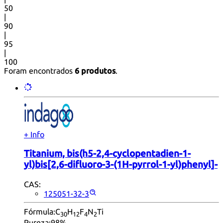
50
|
90
|
95
|
100
Foram encontrados
6 produtos
.
+ Info
Titanium, bis(h5-2,4-cyclopentadien-1-
yl)bis[2,6-difluoro-3-(1H-pyrrol-1-yl)phenyl]-
CAS:
125051-32-3
Fórmula:
C
H
F
N
Ti
30
12
4
2
Pureza:
98%