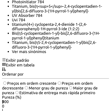
Photoinitiator 784
Titanium, bis(η<sup>5</sup>-2,4-cyclopentadien-1-
yl)bis[2,6-difluoro-3-(1H-pyrrol-1-yl)phenyl]-
UV Absorber 784
Uvi 784
titanium(4+) cyclopenta-2,4-dienide 1-(2,4-
difluorophenyl)-1H-pyrrol-3-ide (1:2:2)
Bis(η5-cyclopentadien-1-yl)-bis[2,6-difluoro-3-(1H-
pyrrol-1-yl)phenyl]titanium
Titanium, bis(η5-2,4-cyclopentadien-1-yl)bis[2,6-
difluoro-3-(1H-pyrrol-1-yl)phenyl]-
Ver mais sinónimos
Exibir padrão
Exibir em tabela
Ordenar por
Preços em ordem crescente
Preços em ordem
decrescente
Menor grau de pureza
Maior grau de
pureza
Estimativa de entrega mais rápida primeiro
Pureza (%)
0
100
|
0
|