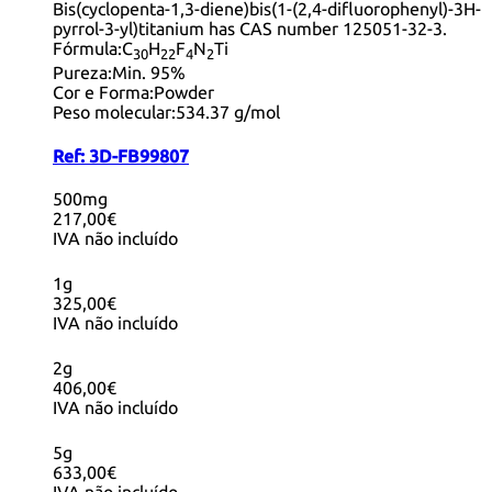
Bis(cyclopenta-1,3-diene)bis(1-(2,4-difluorophenyl)-3H-
pyrrol-3-yl)titanium has CAS number 125051-32-3.
Fórmula:
C
H
F
N
Ti
30
22
4
2
Pureza:
Min. 95%
Cor e Forma:
Powder
Peso molecular:
534.37 g/mol
Ref:
3D-FB99807
500mg
217,00€
IVA não incluído
1g
325,00€
IVA não incluído
2g
406,00€
IVA não incluído
5g
633,00€