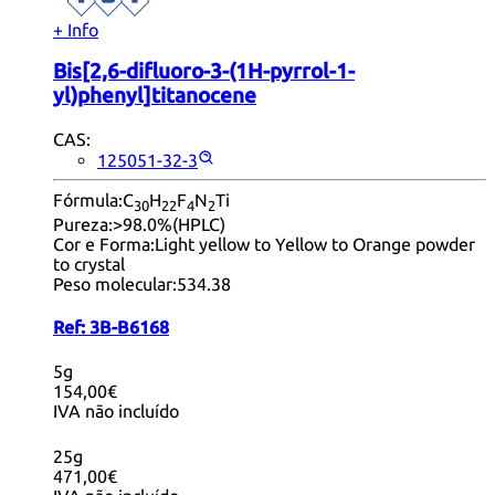
+ Info
Bis[2,6-difluoro-3-(1H-pyrrol-1-
yl)phenyl]titanocene
CAS:
125051-32-3
Fórmula:
C
H
F
N
Ti
30
22
4
2
Pureza:
>98.0%(HPLC)
Cor e Forma:
Light yellow to Yellow to Orange powder
to crystal
Peso molecular:
534.38
Ref:
3B-B6168
5g
154,00€
IVA não incluído
25g
471,00€