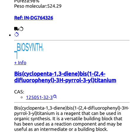
Pureza:
98%
Peso molecular:
524.29
Ref:
IN-DG764326
+ Info
Bis(cyclopenta-1,3-diene)bis(1-(2,4-
difluorophenyl)-3H-pyrrol-3-yl)titanium
CAS:
125051-32-3
Bis(cyclopenta-1,3-diene)bis(1-(2,4-difluorophenyl)-3H-
pyrrol-3-yl)titanium is a reagent that can be used in
organic synthesis. It is a versatile building block that
has been used as a reaction component and may be
useful as an intermediate or a building block.