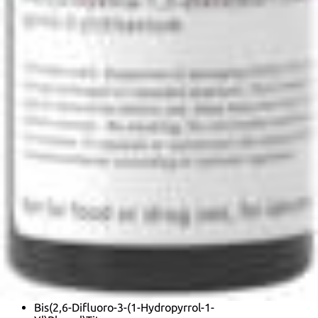
de polimerização. Além disso, o composto pode exibir
características ópticas e eletrônicas interessantes, tornando-
se um assunto de interesse na ciência dos materiais e na
química organometálica. Sua estabilidade, solubilidade e
reatividade podem variar com base no solvente e nas
condições utilizadas, que são cruciais para sua aplicação em
química sintética e catálise.
Fórmula:
C
H
F
N
Ti
30
22
4
2
InChI:
InChI=1S/2C10H6F2N.2C5H5.Ti/c2*11-8-3-4-
10(9(12)7-8)13-5-1-2-6-13;2*1-2-4-5-3-1;/h2*1-6H;2*1-
5H;/q4*-1;+4
Chave InChI:
InChIKey=SGDRCQUOEUBVMV-UHFFFAOYSA-
N
SMILES:
FC=1[C-]([Ti+4]23456789([CH]%10=
[CH]2[CH-]3[CH]4=[CH]5%10)([CH-]%11[CH]6=[CH]7[CH]8=
[CH]9%11)
[C-]=%12C(F)=C(C=CC%12F)N%13C=CC=C%13)=C(F)C=CC
Sinónimos:
1H-Pyrrole, 1-(2,4-difluorophenyl)-, titanium complex
Basf 784
Bis(.eta.5-2,4-cylcopentadien-1-yl)-bis(2,6-difluoro-3-
(1H-pyrrol-1-yl)-phenyl) titanium
Bis(2,6-Difluoro-3-(1-Hydropyrrol-1-