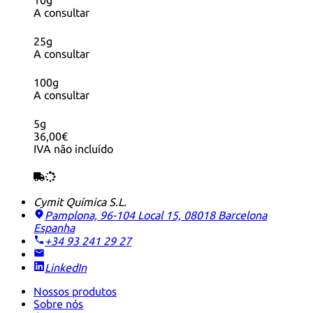
A consultar
25g
A consultar
100g
A consultar
5g
36,00€
IVA não incluído
Cymit Química S.L.
Pamplona, 96-104 Local 15, 08018 Barcelona
Espanha
+34 93 241 29 27
LinkedIn
Nossos produtos
Sobre nós