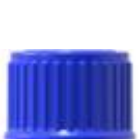
Kits de extracção de ADN
Kits de detecção de ADN
Kits de amplificação
Kits ELISA
Notícias
Início
/
Lista CAS
/
CAS 125051-32-3: Bis(η5-2,4-ciclopentadien-1-
il)bis[2,6-difluoro-3-(1H-pirrol-1-il)fenil]titânio