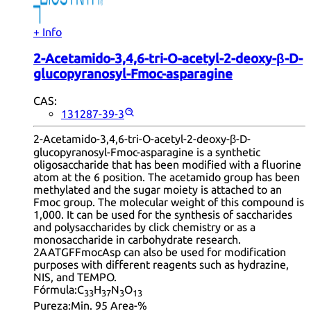
+ Info
2-Acetamido-3,4,6-tri-O-acetyl-2-deoxy-β-D-
glucopyranosyl-Fmoc-asparagine
CAS:
131287-39-3
2-Acetamido-3,4,6-tri-O-acetyl-2-deoxy-β-D-
glucopyranosyl-Fmoc-asparagine is a synthetic
oligosaccharide that has been modified with a fluorine
atom at the 6 position. The acetamido group has been
methylated and the sugar moiety is attached to an
Fmoc group. The molecular weight of this compound is
1,000. It can be used for the synthesis of saccharides
and polysaccharides by click chemistry or as a
monosaccharide in carbohydrate research.
2AATGFFmocAsp can also be used for modification
purposes with different reagents such as hydrazine,
NIS, and TEMPO.
Fórmula:
C
H
N
O
33
37
3
13
Pureza:
Min. 95 Area-%