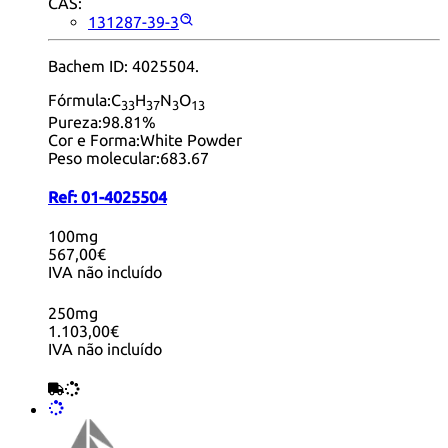
CAS:
131287-39-3
Bachem ID: 4025504.
Fórmula:
C
H
N
O
33
37
3
13
Pureza:
98.81%
Cor e Forma:
White Powder
Peso molecular:
683.67
Ref:
01-4025504
100mg
567,00€
IVA não incluído
250mg
1.103,00€
IVA não incluído