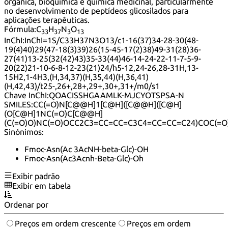
orgânica, bioquímica e química medicinal, particularmente
no desenvolvimento de peptídeos glicosilados para
aplicações terapêuticas.
Fórmula:
C
H
N
O
33
37
3
13
InChI:
InChI=1S/C33H37N3O13/c1-16(37)34-28-30(48-
19(4)40)29(47-18(3)39)26(15-45-17(2)38)49-31(28)36-
27(41)13-25(32(42)43)35-33(44)46-14-24-22-11-7-5-9-
20(22)21-10-6-8-12-23(21)24/h5-12,24-26,28-31H,13-
15H2,1-4H3,(H,34,37)(H,35,44)(H,36,41)
(H,42,43)/t25-,26+,28+,29+,30+,31+/m0/s1
Chave InChI:
QOACISSHGAAMLK-MJCYOTSPSA-N
SMILES:
CC(=O)N[C@@H]1[C@H]([C@@H]([C@H]
(O[C@H]1NC(=O)C[C@@H]
(C(=O)O)NC(=O)OCC2C3=CC=CC=C3C4=CC=CC=C24)COC(=O)
Sinónimos:
Fmoc-Asn(Ac 3AcNH-beta-Glc)-OH
Fmoc-Asn(Ac3Acnh-Beta-Glc)-Oh
Exibir padrão
Exibir em tabela
Ordenar por
Preços em ordem crescente
Preços em ordem