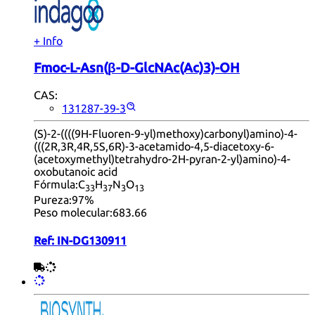
+ Info
Fmoc-L-Asn(β-D-GlcNAc(Ac)3)-OH
CAS:
131287-39-3
(S)-2-((((9H-Fluoren-9-yl)methoxy)carbonyl)amino)-4-
(((2R,3R,4R,5S,6R)-3-acetamido-4,5-diacetoxy-6-
(acetoxymethyl)tetrahydro-2H-pyran-2-yl)amino)-4-
oxobutanoic acid
Fórmula:
C
H
N
O
33
37
3
13
Pureza:
97%
Peso molecular:
683.66
Ref:
IN-DG130911