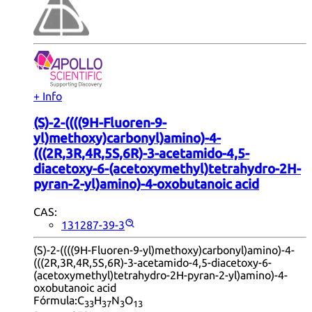
+ Info
(S)-2-((((9H-Fluoren-9-
yl)methoxy)carbonyl)amino)-4-
(((2R,3R,4R,5S,6R)-3-acetamido-4,5-
diacetoxy-6-(acetoxymethyl)tetrahydro-2H-
pyran-2-yl)amino)-4-oxobutanoic acid
CAS:
131287-39-3
(S)-2-((((9H-Fluoren-9-yl)methoxy)carbonyl)amino)-4-
(((2R,3R,4R,5S,6R)-3-acetamido-4,5-diacetoxy-6-
(acetoxymethyl)tetrahydro-2H-pyran-2-yl)amino)-4-
oxobutanoic acid
Fórmula:
C
H
N
O
33
37
3
13