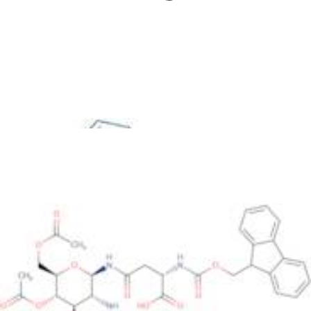
Kits de extracção de ADN
Kits de detecção de ADN
Kits de amplificação
Kits ELISA
Notícias
Início
/
Lista CAS
/
CAS 131287-39-3: Fmoc-Asn(GlcNAc(Ac)3-.beta.-D)-OH