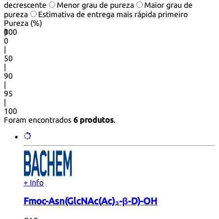
decrescente
Menor grau de pureza
Maior grau de
pureza
Estimativa de entrega mais rápida primeiro
Pureza (%)
0
100
|
0
|
50
|
90
|
95
|
100
Foram encontrados
6 produtos
.
+ Info
Fmoc-Asn(GlcNAc(Ac)₃-β-D)-OH