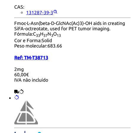
CAS:
131287-39-3
Fmoc-L-Asn(beta-D-GlcNAc(Ac)3)-OH aids in creating
SiFA-octreotate, used for PET tumor imaging.
Fórmula:
C
H
N
O
33
37
3
13
Cor e Forma:
Solid
Peso molecular:
683.66
Ref:
TM-T38713
2mg
60,00€
IVA não incluído