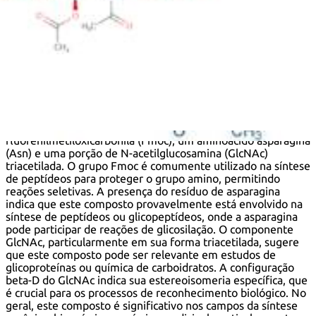
CAS 131287-39-3
:
Fmoc-Asn(GlcNAc(Ac)3-.beta.-D)-OH
Descrição:
Fmoc-Asn(GlcNAc(Ac)3-.beta.-D)-OH é um composto químico
que apresenta uma combinação de um grupo protetor
fluorenilmetiloxicarbonila (Fmoc), um aminoácido asparagina
(Asn) e uma porção de N-acetilglucosamina (GlcNAc)
triacetilada. O grupo Fmoc é comumente utilizado na síntese
de peptídeos para proteger o grupo amino, permitindo
reações seletivas. A presença do resíduo de asparagina
indica que este composto provavelmente está envolvido na
síntese de peptídeos ou glicopeptídeos, onde a asparagina
pode participar de reações de glicosilação. O componente
GlcNAc, particularmente em sua forma triacetilada, sugere
que este composto pode ser relevante em estudos de
glicoproteínas ou química de carboidratos. A configuração
beta-D do GlcNAc indica sua estereoisomeria específica, que
é crucial para os processos de reconhecimento biológico. No
geral, este composto é significativo nos campos da síntese