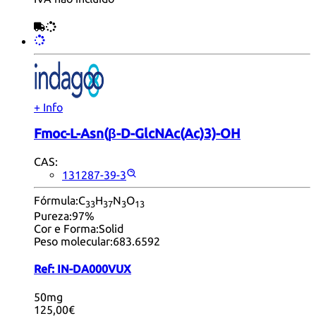
+ Info
Fmoc-L-Asn(β-D-GlcNAc(Ac)3)-OH
CAS:
131287-39-3
Fórmula:
C
H
N
O
33
37
3
13
Pureza:
97%
Cor e Forma:
Solid
Peso molecular:
683.6592
Ref:
IN-DA000VUX
50mg
125,00€