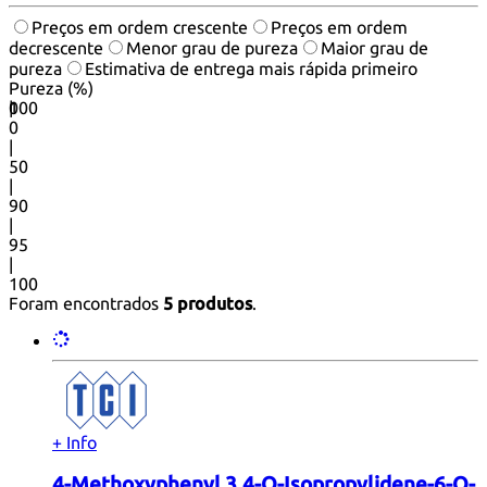
Preços em ordem crescente
Preços em ordem
decrescente
Menor grau de pureza
Maior grau de
pureza
Estimativa de entrega mais rápida primeiro
Pureza (%)
0
100
|
0
|
50
|
90
|
95
|
100
Foram encontrados
5 produtos
.
+ Info
4-Methoxyphenyl 3,4-O-Isopropylidene-6-O-