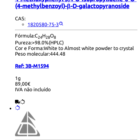
(4-methylbenzoyl)-β-D-galactopyranoside
CAS:
1820580-75-3
Fórmula:
C
H
O
24
28
8
Pureza:
>98.0%(HPLC)
Cor e Forma:
White to Almost white powder to crystal
Peso molecular:
444.48
Ref:
3B-M1594
1g
89,00€
IVA não incluído