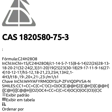
CAS 1820580-75-3
:
Fórmula:
C24H28O8
InChI:
InChI=1S/C24H28O8/c1-14-5-7-15(8-6-14)22(26)28-13-
18-20-21(32-24(2,3)31-20)19(25)23(30-18)29-17-11-9-16(27-
4)10-12-17/h5-12,18-21,23,25H,13H2,1-
4H3/t18-,19-,20+,21-,23-/m1/s1
Chave InChI:
WHYAFYRMODYSLP-ZFVIQDPVSA-N
SMILES:
CC1=CC=C(C=C1)C(=O)OC[C@@H]2[C@H]3[C@@H]
([C@H]([C@@H](O2)OC4=CC=C(C=C4)OC)O)OC(O3)(C)C
Exibir padrão
Exibir em tabela
Ordenar por