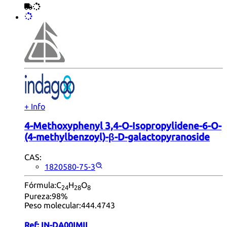
+ Info
4-Methoxyphenyl 3,4-O-Isopropylidene-6-O-
(4-methylbenzoyl)-β-D-galactopyranoside
CAS:
1820580-75-3
Fórmula:
C
H
O
24
28
8
Pureza:
98%
Peso molecular:
444.4743
Ref:
IN-DA00IMII