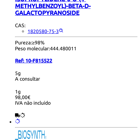
METHYLBENZOYL)-BETA-D-
GALACTOPYRANOSIDE
CAS:
1820580-75-3
Pureza:
≥98%
Peso molecular:
444.480011
Ref:
10-F815522
5g
A consultar
1g
98,00€
IVA não incluído