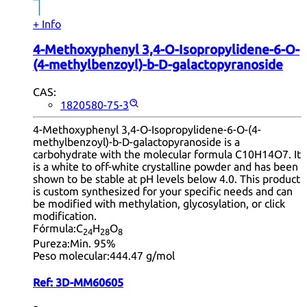
+ Info
4-Methoxyphenyl 3,4-O-Isopropylidene-6-O-
(4-methylbenzoyl)-b-D-galactopyranoside
CAS:
1820580-75-3
4-Methoxyphenyl 3,4-O-Isopropylidene-6-O-(4-
methylbenzoyl)-b-D-galactopyranoside is a
carbohydrate with the molecular formula C10H14O7. It
is a white to off-white crystalline powder and has been
shown to be stable at pH levels below 4.0. This product
is custom synthesized for your specific needs and can
be modified with methylation, glycosylation, or click
modification.
Fórmula:
C
H
O
24
28
8
Pureza:
Min. 95%
Peso molecular:
444.47 g/mol
Ref:
3D-MM60605