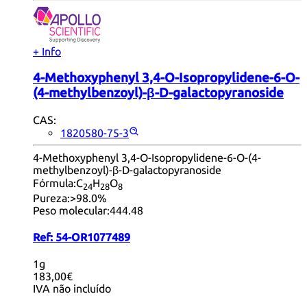
+ Info
4-Methoxyphenyl 3,4-O-Isopropylidene-6-O-
(4-methylbenzoyl)-β-D-galactopyranoside
CAS:
1820580-75-3
4-Methoxyphenyl 3,4-O-Isopropylidene-6-O-(4-
methylbenzoyl)-β-D-galactopyranoside
Fórmula:
C
H
O
24
28
8
Pureza:
>98.0%
Peso molecular:
444.48
Ref:
54-OR1077489
1g
183,00€
IVA não incluído