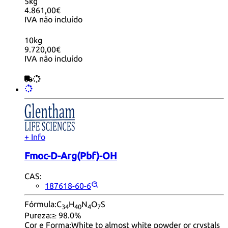
5kg
4.861,00€
IVA não incluído
10kg
9.720,00€
IVA não incluído
+ Info
Fmoc-D-Arg(Pbf)-OH
CAS:
187618-60-6
Fórmula:
C
H
N
O
S
34
40
4
7
Pureza:
≥ 98.0%
Cor e Forma:
White to almost white powder or crystals