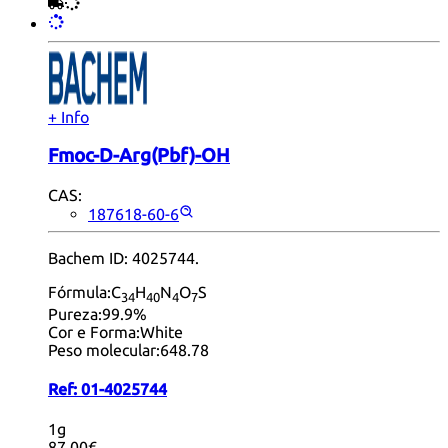
+ Info
Fmoc-D-Arg(Pbf)-OH
CAS:
187618-60-6
Bachem ID: 4025744.
Fórmula:
C
H
N
O
S
34
40
4
7
Pureza:
99.9%
Cor e Forma:
White
Peso molecular:
648.78
Ref:
01-4025744
1g
87,00€