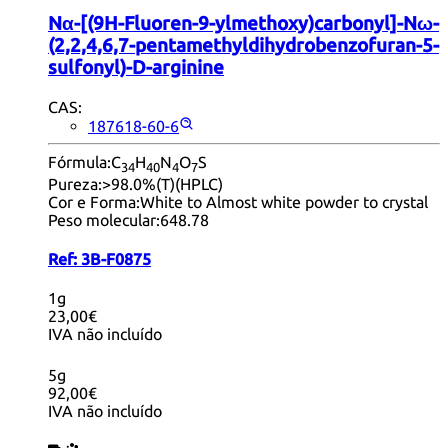
Nα-[(9H-Fluoren-9-ylmethoxy)carbonyl]-Nω-
(2,2,4,6,7-pentamethyldihydrobenzofuran-5-
sulfonyl)-D-arginine
CAS:
187618-60-6
Fórmula:
C
H
N
O
S
34
40
4
7
Pureza:
>98.0%(T)(HPLC)
Cor e Forma:
White to Almost white powder to crystal
Peso molecular:
648.78
Ref:
3B-F0875
1g
23,00€
IVA não incluído
5g
92,00€
IVA não incluído