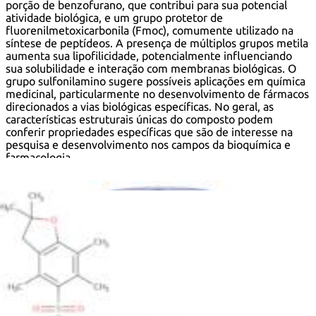
porção de benzofurano, que contribui para sua potencial
atividade biológica, e um grupo protetor de
fluorenilmetoxicarbonila (Fmoc), comumente utilizado na
síntese de peptídeos. A presença de múltiplos grupos metila
aumenta sua lipofilicidade, potencialmente influenciando
sua solubilidade e interação com membranas biológicas. O
grupo sulfonilamino sugere possíveis aplicações em química
medicinal, particularmente no desenvolvimento de fármacos
direcionados a vias biológicas específicas. No geral, as
características estruturais únicas do composto podem
conferir propriedades específicas que são de interesse na
pesquisa e desenvolvimento nos campos da bioquímica e
farmacologia.
Fórmula:
C
H
N
O
S
34
40
4
7
InChI:
InChI=1S/C34H40N4O7S/c1-19-20(2)30(21(3)26-17-
34(4,5)45-29(19)26)46(42,43)38-32(35)36-16-10-15-
28(31(39)40)37-33(41)44-18-27-24-13-8-6-11-22(24)23-12-
7-9-14-25(23)27/h6-9,11-14,27-28H,10,15-18H2,1-5H3,
(H,37,41)(H,39,40)(H3,35,36,38)/t28-/m1/s1
Chave InChI:
InChIKey=HNICLNKVURBTKV-MUUNZHRXSA-N
SMILES:
C(OC(N[C@H](CCCNC(NS(=O)
(=O)C=1C(C)=C2C(=C(C)C1C)OC(C)
(C)C2)=N)C(O)=O)=O)C3C=4C(C=5C3=CC=CC5)=CC=CC4
Sinónimos: