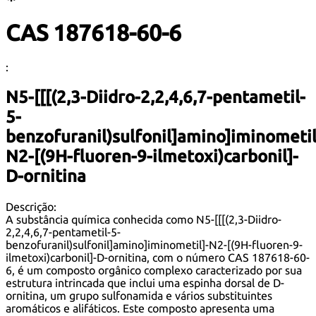
CAS 187618-60-6
:
N5-[[[(2,3-Diidro-2,2,4,6,7-pentametil-
5-
benzofuranil)sulfonil]amino]iminometil
N2-[(9H-fluoren-9-ilmetoxi)carbonil]-
D-ornitina
Descrição:
A substância química conhecida como N5-[[[(2,3-Diidro-
2,2,4,6,7-pentametil-5-
benzofuranil)sulfonil]amino]iminometil]-N2-[(9H-fluoren-9-
ilmetoxi)carbonil]-D-ornitina, com o número CAS 187618-60-
6, é um composto orgânico complexo caracterizado por sua
estrutura intrincada que inclui uma espinha dorsal de D-
ornitina, um grupo sulfonamida e vários substituintes
aromáticos e alifáticos. Este composto apresenta uma