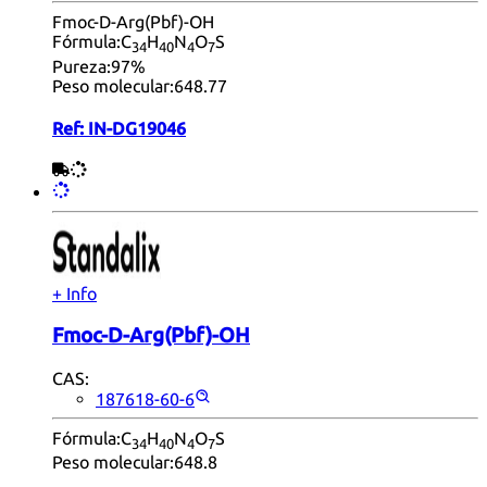
Fmoc-D-Arg(Pbf)-OH
Fórmula:
C
H
N
O
S
34
40
4
7
Pureza:
97%
Peso molecular:
648.77
Ref:
IN-DG19046
+ Info
Fmoc-D-Arg(Pbf)-OH
CAS:
187618-60-6
Fórmula:
C
H
N
O
S
34
40
4
7
Peso molecular:
648.8