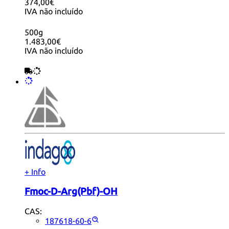
374,00€
IVA não incluído
500g
1.483,00€
IVA não incluído
+ Info
Fmoc-D-Arg(Pbf)-OH
CAS:
187618-60-6