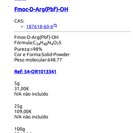
Fmoc-D-Arg(Pbf)-OH
CAS:
187618-60-6
Fmoc-D-Arg(Pbf)-OH
Fórmula:
C
H
N
O
S
34
40
4
7
Pureza:
>98%
Cor e Forma:
Solid-Powder
Peso molecular:
648.77
Ref:
54-OR1013341
5g
31,00€
IVA não incluído
25g
109,00€
IVA não incluído
100g