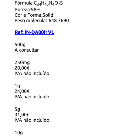
Fórmula:
C
H
N
O
S
34
40
4
7
Pureza:
98%
Cor e Forma:
Solid
Peso molecular:
648.7690
Ref:
IN-DA00I1VL
500g
A consultar
250mg
20,00€
IVA não incluído
1g
24,00€
IVA não incluído
5g
31,00€
IVA não incluído
10g