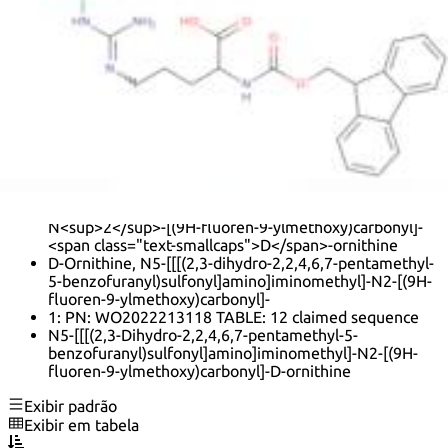
(E)-N5-(amino{[(2,2,4,6,7-pentamethyl-2,3-dihydro-1-
benzofuran-5-yl)sulfonyl]amino}methylidene)-N2-(tert-
butoxycarbonyl)-D-ornithine
<span class="text-smallcaps">D</span>-Ornithine,
N<sup>5</sup>-[[[(2,3-dihydro-2,2,4,6,7-pentamethyl-
5-benzofuranyl)sulfonyl]amino]iminomethyl]-
N<sup>2</sup>-[(9H-fluoren-9-ylmethoxy)carbonyl]-
N'-[(2,3-Dihydro-2,2,4,6,7-pentamethyl-5-
benzofuranyl)sulfonyl]-N-[(9H-fluoren-9-
ylmethoxy)carbonyl]-D-arginine
N<sup>5</sup>-[[[(2,3-Dihydro-2,2,4,6,7-pentamethyl-
5-benzofuranyl)sulfonyl]amino]iminomethyl]-
N<sup>2</sup>-[(9H-fluoren-9-ylmethoxy)carbonyl]-
<span class="text-smallcaps">D</span>-ornithine
D-Ornithine, N5-[[[(2,3-dihydro-2,2,4,6,7-pentamethyl-
5-benzofuranyl)sulfonyl]amino]iminomethyl]-N2-[(9H-
fluoren-9-ylmethoxy)carbonyl]-
1: PN: WO2022213118 TABLE: 12 claimed sequence
N5-[[[(2,3-Dihydro-2,2,4,6,7-pentamethyl-5-
benzofuranyl)sulfonyl]amino]iminomethyl]-N2-[(9H-
fluoren-9-ylmethoxy)carbonyl]-D-ornithine
Exibir padrão
Exibir em tabela