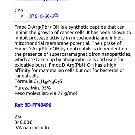
CAS:
187618-60-6
Fmoc-D-Arg(Pbf)-OH is a synthetic peptide that can
inhibit the growth of cancer cells. It has been shown to
inhibit protease activity in mitochondria and inhibit
mitochondrial membrane potential. The uptake of
Fmoc-D-Arg(Pbf)-OH by neutrophils is dependent on
the presence of superparamagnetic iron nanoparticles,
which are taken up by phagocytic cells and used for
oxidative burst. Fmoc-D-Arg(Pbf)-OH has a high
affinity for mammalian cells but not for bacterial or
fungal cells.
Fórmula:
C
H
N
O
S
34
40
4
7
Pureza:
Min. 95%
Peso molecular:
648.77 g/mol
Ref:
3D-FF40496
25g
340,00€
IVA não incluído