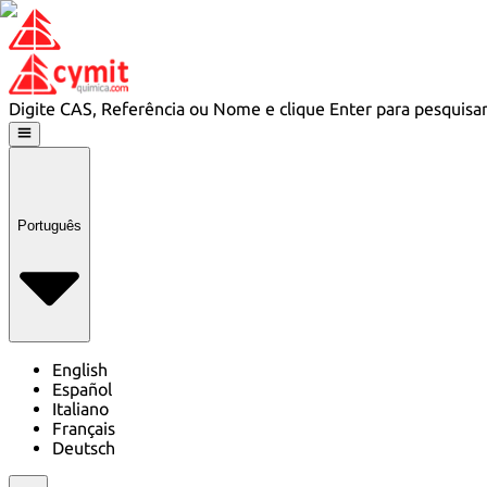
Digite CAS, Referência ou Nome e clique Enter para pesquisa
Português
English
Español
Italiano
Français
Deutsch