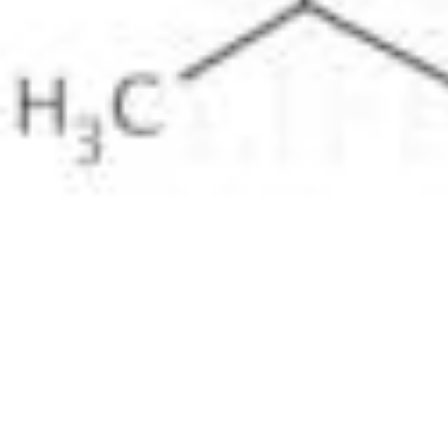
Padrões físico-químicos
Padrões eletroquímicos