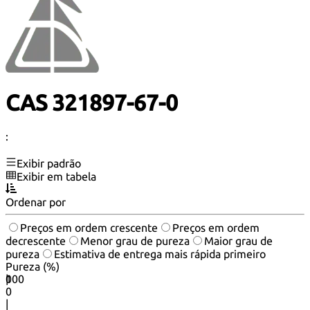
CAS 321897-67-0
:
Exibir padrão
Exibir em tabela
Ordenar por
Preços em ordem crescente
Preços em ordem
decrescente
Menor grau de pureza
Maior grau de
pureza
Estimativa de entrega mais rápida primeiro
Pureza (%)
0
100
|
0
|