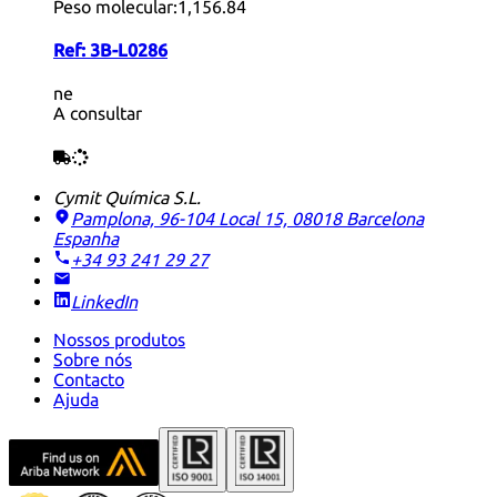
Peso molecular:
1,156.84
Ref:
3B-L0286
ne
A consultar
Cymit Química S.L.
Pamplona, 96-104 Local 15, 08018 Barcelona
Espanha
+34 93 241 29 27
LinkedIn
Nossos produtos
Sobre nós
Contacto
Ajuda