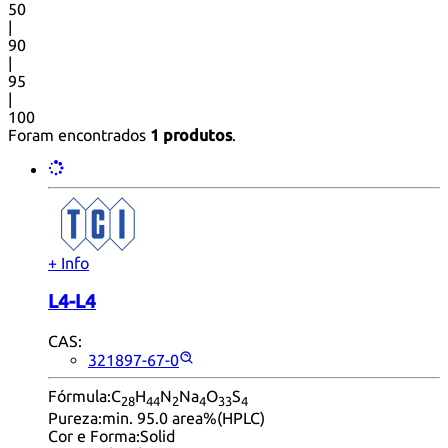
50
|
90
|
95
|
100
Foram encontrados
1 produtos
.
+ Info
L4-L4
CAS:
321897-67-0
Fórmula:
C
H
N
Na
O
S
28
44
2
4
33
4
Pureza:
min. 95.0 area%(HPLC)
Cor e Forma:
Solid