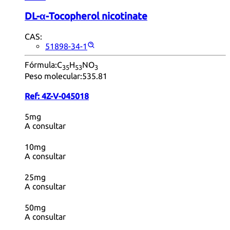
DL-α-Tocopherol nicotinate
CAS:
51898-34-1
Fórmula:
C
H
NO
35
53
3
Peso molecular:
535.81
Ref:
4Z-V-045018
5mg
A consultar
10mg
A consultar
25mg
A consultar
50mg
A consultar