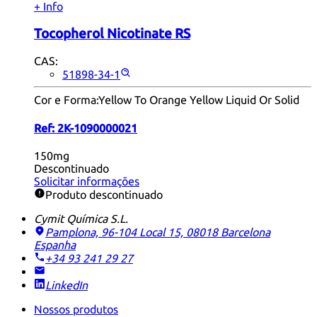
+ Info
Tocopherol Nicotinate RS
CAS:
51898-34-1
Cor e Forma:
Yellow To Orange Yellow Liquid Or Solid
Ref:
2K-1090000021
150mg
Descontinuado
Solicitar informações
Produto descontinuado
Cymit Química S.L.
Pamplona, 96-104 Local 15, 08018 Barcelona
Espanha
+34 93 241 29 27
LinkedIn
Nossos produtos