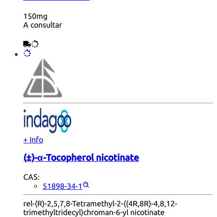
150mg
A consultar
+ Info
(±)-α-Tocopherol nicotinate
CAS:
51898-34-1
rel-(R)-2,5,7,8-Tetramethyl-2-((4R,8R)-4,8,12-
trimethyltridecyl)chroman-6-yl nicotinate