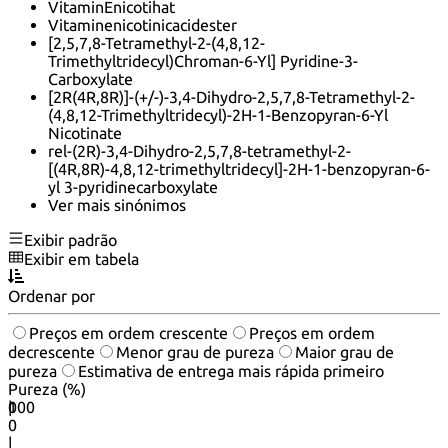
VitaminEnicotihat
Vitaminenicotinicacidester
[2,5,7,8-Tetramethyl-2-(4,8,12-
Trimethyltridecyl)Chroman-6-Yl] Pyridine-3-
Carboxylate
[2R(4R,8R)]-(+/-)-3,4-Dihydro-2,5,7,8-Tetramethyl-2-
(4,8,12-Trimethyltridecyl)-2H-1-Benzopyran-6-Yl
Nicotinate
rel-(2R)-3,4-Dihydro-2,5,7,8-tetramethyl-2-
[(4R,8R)-4,8,12-trimethyltridecyl]-2H-1-benzopyran-6-
yl 3-pyridinecarboxylate
Ver mais sinónimos
Exibir padrão
Exibir em tabela
Ordenar por
Preços em ordem crescente
Preços em ordem
decrescente
Menor grau de pureza
Maior grau de
pureza
Estimativa de entrega mais rápida primeiro
Pureza (%)
0
100
|
0
|