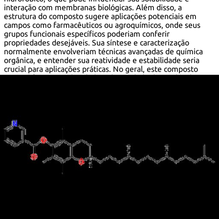
interação com membranas biológicas. Além disso, a
estrutura do composto sugere aplicações potenciais em
campos como farmacêuticos ou agroquímicos, onde seus
grupos funcionais específicos poderiam conferir
propriedades desejáveis. Sua síntese e caracterização
normalmente envolveriam técnicas avançadas de química
orgânica, e entender sua reatividade e estabilidade seria
crucial para aplicações práticas. No geral, este composto
exemplifica a complexidade e diversidade das moléculas
orgânicas na pesquisa química.
Fórmula:
C
H
NO
35
53
3
InChI:
InChI=1/C35H53NO3/c1-24(2)13-9-14-25(3)15-10-16-
26(4)17-11-20-35(8)21-19-31-29(7)32(27(5)28(6)33(31)39-
35)38-34(37)30-18-12-22-36-23-30/h12,18,22-26H,9-11,13-
17,19-21H2,1-8H3/t25-,26-,35-/s2
Chave InChI:
InChIKey=MSCCTZZBYHQMQJ-FNXLIPAZNA-N
SMILES:
CC1=C2C(=C(C)C(OC(=O)C=3C=CC=NC3)=C1C)CC[C@
(CCC[C@@H](CCC[C@@H](CCCC(C)C)C)C)(C)O2
Sinónimos:
(+/-)-A-tocopherol nicotinate
(2R)-2,5,7,8-tetramethyl-2-[(4R,8R)-4,8,12-
trimethyltridecyl]-3,4-dihydro-2H-chromen-6-yl
pyridine-3-carboxylate