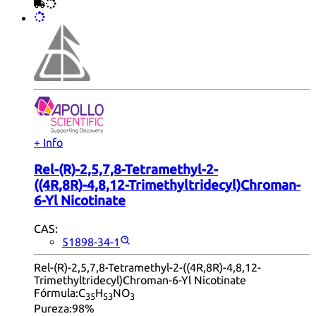
+ Info
Rel-(R)-2,5,7,8-Tetramethyl-2-
((4R,8R)-4,8,12-Trimethyltridecyl)Chroman-
6-Yl Nicotinate
CAS:
51898-34-1
Rel-(R)-2,5,7,8-Tetramethyl-2-((4R,8R)-4,8,12-
Trimethyltridecyl)Chroman-6-Yl Nicotinate
Fórmula:
C
H
NO
35
53
3
Pureza:
98%