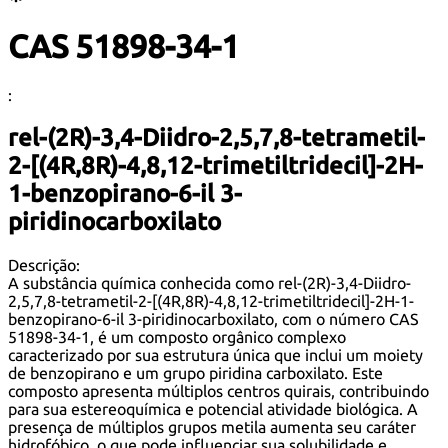
CAS 51898-34-1
:
rel-(2R)-3,4-Diidro-2,5,7,8-tetrametil-
2-[(4R,8R)-4,8,12-trimetiltridecil]-2H-
1-benzopirano-6-il 3-
piridinocarboxilato
Descrição:
A substância química conhecida como rel-(2R)-3,4-Diidro-
2,5,7,8-tetrametil-2-[(4R,8R)-4,8,12-trimetiltridecil]-2H-1-
benzopirano-6-il 3-piridinocarboxilato, com o número CAS
51898-34-1, é um composto orgânico complexo
caracterizado por sua estrutura única que inclui um moiety
de benzopirano e um grupo piridina carboxilato. Este
composto apresenta múltiplos centros quirais, contribuindo
para sua estereoquímica e potencial atividade biológica. A
presença de múltiplos grupos metila aumenta seu caráter
hidrofóbico, o que pode influenciar sua solubilidade e