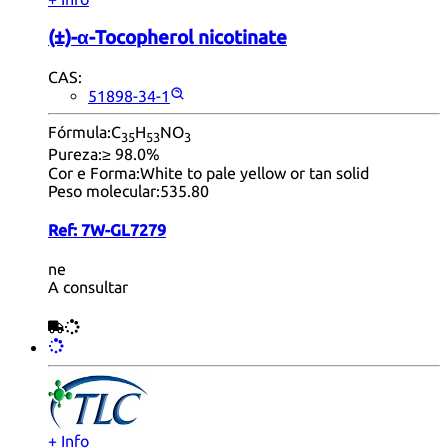
(±)-α-Tocopherol nicotinate
CAS:
51898-34-1
Fórmula:
C
H
NO
35
53
3
Pureza:
≥ 98.0%
Cor e Forma:
White to pale yellow or tan solid
Peso molecular:
535.80
Ref:
7W-GL7279
ne
A consultar
+ Info