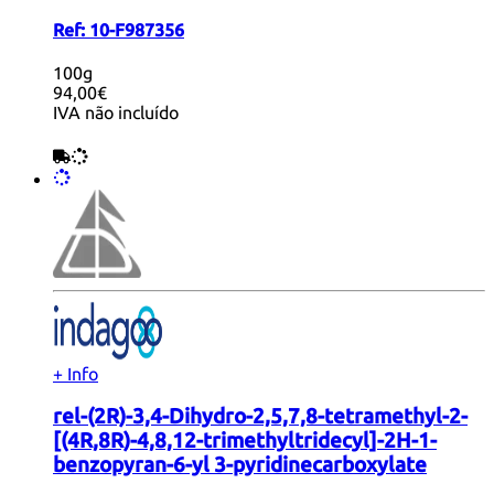
Ref:
10-F987356
100g
94,00€
IVA não incluído
+ Info
rel-(2R)-3,4-Dihydro-2,5,7,8-tetramethyl-2-
[(4R,8R)-4,8,12-trimethyltridecyl]-2H-1-
benzopyran-6-yl 3-pyridinecarboxylate