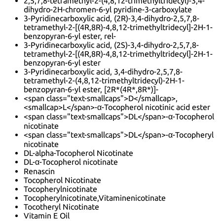
2,5,7,8-tetramethyl-2-(4,8,12-trimethyltridecyl)-3,4-
dihydro-2H-chromen-6-yl pyridine-3-carboxylate
3-Pyridinecarboxylic acid, (2R)-3,4-dihydro-2,5,7,8-
tetramethyl-2-[(4R,8R)-4,8,12-trimethyltridecyl]-2H-1-
benzopyran-6-yl ester, rel-
3-Pyridinecarboxylic acid, (2S)-3,4-dihydro-2,5,7,8-
tetramethyl-2-[(4R,8R)-4,8,12-trimethyltridecyl]-2H-1-
benzopyran-6-yl ester
3-Pyridinecarboxylic acid, 3,4-dihydro-2,5,7,8-
tetramethyl-2-(4,8,12-trimethyltridecyl)-2H-1-
benzopyran-6-yl ester, [2R*(4R*,8R*)]-
<span class="text-smallcaps">D</smallcap>,
<smallcap>L</span>-α-Tocopherol nicotinic acid ester
<span class="text-smallcaps">DL</span>-α-Tocopherol
nicotinate
<span class="text-smallcaps">DL</span>-α-Tocopheryl
nicotinate
DL-alpha-Tocopherol Nicotinate
DL-α-Tocopherol nicotinate
Renascin
Tocopherol Nicotinate
Tocopherylnicotinate
Tocopherylnicotinate,Vitaminenicotinate
Tocotheryl Nicotinate
Vitamin E Oil