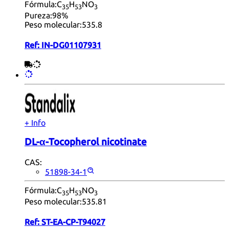
Fórmula:
C
H
NO
35
53
3
Pureza:
98%
Peso molecular:
535.8
Ref:
IN-DG01107931
+ Info
DL-α-Tocopherol nicotinate
CAS:
51898-34-1
Fórmula:
C
H
NO
35
53
3
Peso molecular:
535.81
Ref:
ST-EA-CP-T94027