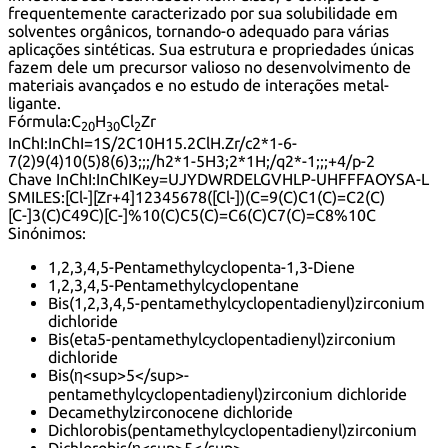
frequentemente caracterizado por sua solubilidade em
solventes orgânicos, tornando-o adequado para várias
aplicações sintéticas. Sua estrutura e propriedades únicas
fazem dele um precursor valioso no desenvolvimento de
materiais avançados e no estudo de interações metal-
ligante.
Fórmula:
C
H
Cl
Zr
20
30
2
InChI:
InChI=1S/2C10H15.2ClH.Zr/c2*1-6-
7(2)9(4)10(5)8(6)3;;;/h2*1-5H3;2*1H;/q2*-1;;;+4/p-2
Chave InChI:
InChIKey=UJYDWRDELGVHLP-UHFFFAOYSA-L
SMILES:
[Cl-][Zr+4]12345678([Cl-])(C=9(C)C1(C)=C2(C)
[C-]3(C)C49C)[C-]%10(C)C5(C)=C6(C)C7(C)=C8%10C
Sinónimos:
1,2,3,4,5-Pentamethylcyclopenta-1,3-Diene
1,2,3,4,5-Pentamethylcyclopentane
Bis(1,2,3,4,5-pentamethylcyclopentadienyl)zirconium
dichloride
Bis(eta5-pentamethylcyclopentadienyl)zirconium
dichloride
Bis(η<sup>5</sup>-
pentamethylcyclopentadienyl)zirconium dichloride
Decamethylzirconocene dichloride
Dichlorobis(pentamethylcyclopentadienyl)zirconium