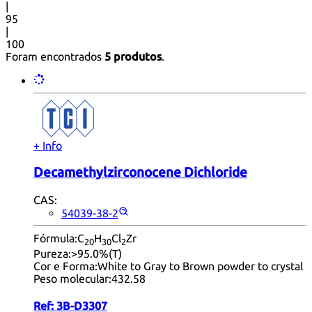
|
95
|
100
Foram encontrados
5 produtos
.
+ Info
Decamethylzirconocene Dichloride
CAS:
54039-38-2
Fórmula:
C
H
Cl
Zr
20
30
2
Pureza:
>95.0%(T)
Cor e Forma:
White to Gray to Brown powder to crystal
Peso molecular:
432.58
Ref:
3B-D3307