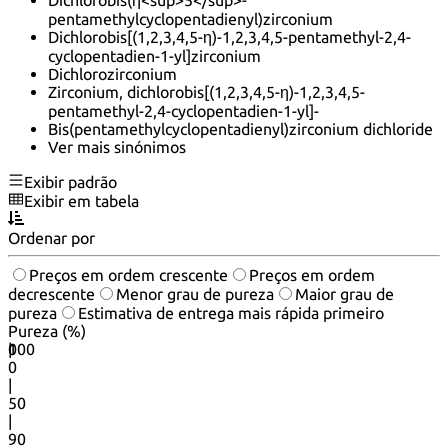
Dichlorobis(η<sup>5</sup>-
pentamethylcyclopentadienyl)zirconium
Dichlorobis[(1,2,3,4,5-η)-1,2,3,4,5-pentamethyl-2,4-
cyclopentadien-1-yl]zirconium
Dichlorozirconium
Zirconium, dichlorobis[(1,2,3,4,5-η)-1,2,3,4,5-
pentamethyl-2,4-cyclopentadien-1-yl]-
Bis(pentamethylcyclopentadienyl)zirconium dichloride
Ver mais sinónimos
Exibir padrão
Exibir em tabela
Ordenar por
Preços em ordem crescente
Preços em ordem
decrescente
Menor grau de pureza
Maior grau de
pureza
Estimativa de entrega mais rápida primeiro
Pureza (%)
0
100
|
0
|
50
|
90