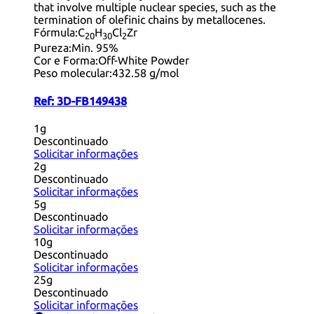
that involve multiple nuclear species, such as the
termination of olefinic chains by metallocenes.
Fórmula:
C
H
Cl
Zr
20
30
2
Pureza:
Min. 95%
Cor e Forma:
Off-White Powder
Peso molecular:
432.58 g/mol
Ref:
3D-FB149438
1g
Descontinuado
Solicitar informações
2g
Descontinuado
Solicitar informações
5g
Descontinuado
Solicitar informações
10g
Descontinuado
Solicitar informações
25g
Descontinuado
Solicitar informações