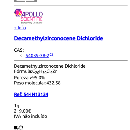
+ Info
Decamethylzirconocene Dichloride
CAS:
54039-38-2
Decamethylzirconocene Dichloride
Fórmula:
C
H
Cl
Zr
20
30
2
Pureza:
>95.0%
Peso molecular:
432.58
Ref:
54-IN13134
1g
219,00€
IVA não incluído