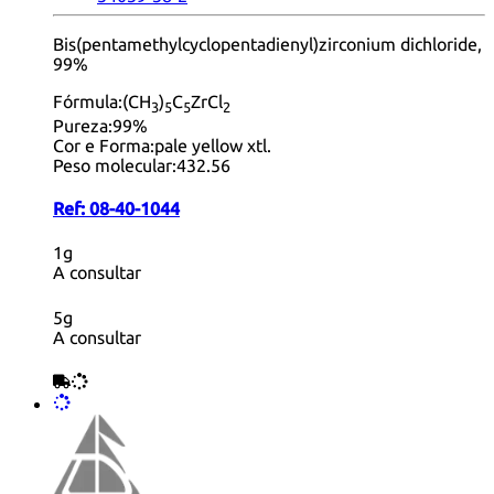
Bis(pentamethylcyclopentadienyl)zirconium dichloride,
99%
Fórmula:
(CH
)
C
ZrCl
3
5
5
2
Pureza:
99%
Cor e Forma:
pale yellow xtl.
Peso molecular:
432.56
Ref:
08-40-1044
1g
A consultar
5g
A consultar