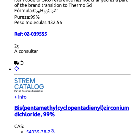
of the brand transition to Thermo Sci
Fórmula:
C
H
Cl
Zr
20
30
2
Pureza:
99%
Peso molecular:
432.56
Ref:
02-039555
2g
A consultar
+ Info
Bis(pentamethylcyclopentadienyl)zirconium
dichloride, 99%
CAS:
54039-38-2