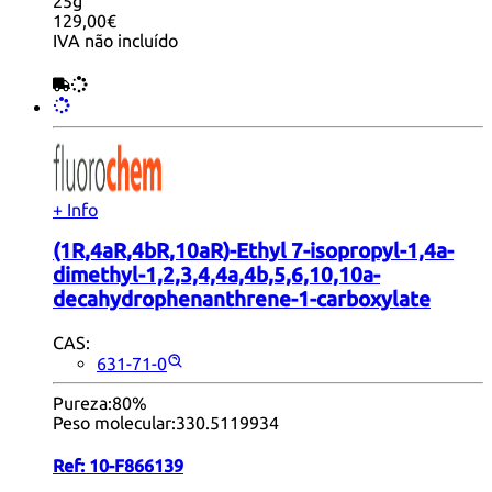
25g
129,00€
IVA não incluído
+ Info
(1R,4aR,4bR,10aR)-Ethyl 7-isopropyl-1,4a-
dimethyl-1,2,3,4,4a,4b,5,6,10,10a-
decahydrophenanthrene-1-carboxylate
CAS:
631-71-0
Pureza:
80%
Peso molecular:
330.5119934
Ref:
10-F866139