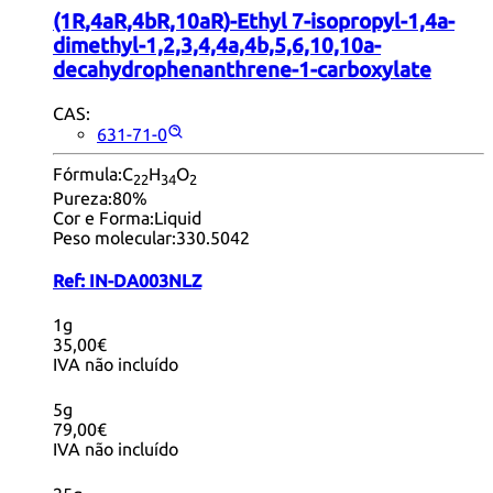
(1R,4aR,4bR,10aR)-Ethyl 7-isopropyl-1,4a-
dimethyl-1,2,3,4,4a,4b,5,6,10,10a-
decahydrophenanthrene-1-carboxylate
CAS:
631-71-0
Fórmula:
C
H
O
22
34
2
Pureza:
80%
Cor e Forma:
Liquid
Peso molecular:
330.5042
Ref:
IN-DA003NLZ
1g
35,00€
IVA não incluído
5g
79,00€
IVA não incluído