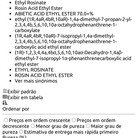
Ethyl Rosinate
Rosin Acid Ethyl Ester
ABIETIC ACID ETHYL ESTER 70.0+%
ethyl (1R,4aR,4bR,10aR)-1,4a-dimethyl-7-propan-2-yl-
2,3,4,4b,5,6,10,10a-octahydrophenanthrene-1-
carboxylate
(1R,4aR,4bR,10aR)-7-isopropyl-1,4a-dimethyl-
2,3,4,4b,5,6,10,10a-octahydrophenanthrene-1-
carboxylic acid ethyl ester
(1R)-1,2,3,4,4a,4bα,5,6,10,10aα-Decahydro-1,4aβ-
dimethyl-7-isopropyl-1α-phenanthrenecarboxylic acid
ethyl ester
ETHYL ROSINATE
ROSIN ACID ETHYL ESTER
Ver mais sinónimos
Exibir padrão
Exibir em tabela
Ordenar por
Preços em ordem crescente
Preços em ordem
decrescente
Menor grau de pureza
Maior grau de
pureza
Estimativa de entrega mais rápida primeiro
Pureza (%)