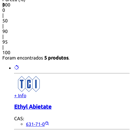
0
100
|
0
|
50
|
90
|
95
|
100
Foram encontrados
5 produtos
.
+ Info
Ethyl Abietate
CAS:
631-71-0