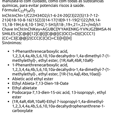
manuseá-lo com cuidado, como com todas as substâncias
químicas, para evitar potenciais riscos à saúde.
Fórmula:
C
H
O
22
34
2
InChI:
InChI=1/C22H34O2/c1-6-24-20(23)22(5)13-7-12-
21(4)18-10-8-16(15(2)3)14-17(18)9-11-19(21)22/h9,14-
15,18-19H,6-8,10-13H2,1-5H3/t18-,19+,21+,22+/m0/s1
Chave InChI:
InChIKey=AGUBCDYYAKENKG-YVNJGZBMSA-N
SMILES:
C[C@@]12[C@]([C@@](C(OCC)=O)(C)CCC1)
(CC=C3[C@@]2(CCC(C(C)C)=C3)[H])[H]
Sinónimos:
1-Phenanthrenecarboxylic acid,
1,2,3,4,4a,4b,5,6,10,10a-decahydro-1,4a-dimethyl-7-(1-
methylethyl)-, ethyl ester, (1R,4aR,4bR,10aR)-
1-Phenanthrenecarboxylic acid,
1,2,3,4,4a,4b,5,6,10,10a-decahydro-1,4a-dimethyl-7-(1-
methylethyl)-, ethyl ester, [1R-(1α,4aβ,4bα,10aα)]-
Abietic acid ethyl ester
Ethyl Abieta-7,13-Dien-18-Oate
Ethyl abietate
Podocarpa-7,13-dien-15-oic acid, 13-isopropyl-, ethyl
ester
(1R,4aR,4bR,10aR)-Ethyl 7-isopropyl-1,4a-dimethyl-
1,2,3,4,4a,4b,5,6,10,10a-decahydrophenanthrene-1-
carboxylate