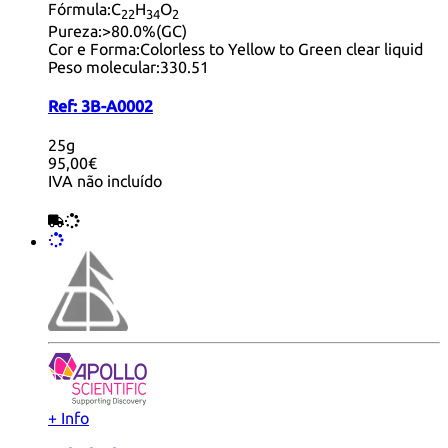
Fórmula:
C
H
O
22
34
2
Pureza:
>80.0%(GC)
Cor e Forma:
Colorless to Yellow to Green clear liquid
Peso molecular:
330.51
Ref:
3B-A0002
25g
95,00€
IVA não incluído
+ Info