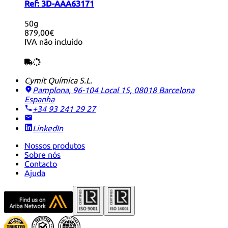
Ref:
3D-AAA63171
50g
879,00€
IVA não incluído
Cymit Química S.L.
Pamplona, 96-104 Local 15, 08018 Barcelona
Espanha
+34 93 241 29 27
LinkedIn
Nossos produtos
Sobre nós
Contacto
Ajuda