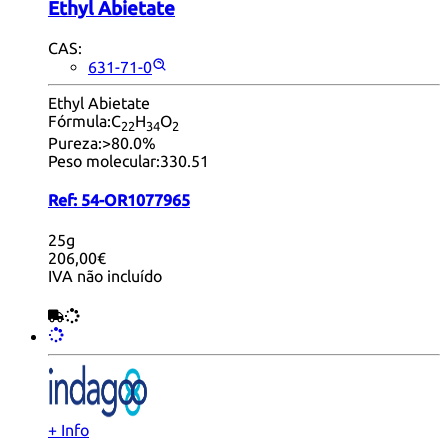
Ethyl Abietate
CAS:
631-71-0
Ethyl Abietate
Fórmula:
C
H
O
22
34
2
Pureza:
>80.0%
Peso molecular:
330.51
Ref:
54-OR1077965
25g
206,00€
IVA não incluído
+ Info