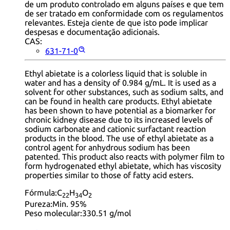
de um produto controlado em alguns países e que tem
de ser tratado em conformidade com os regulamentos
relevantes. Esteja ciente de que isto pode implicar
despesas e documentação adicionais.
CAS:
631-71-0
Ethyl abietate is a colorless liquid that is soluble in
water and has a density of 0.984 g/mL. It is used as a
solvent for other substances, such as sodium salts, and
can be found in health care products. Ethyl abietate
has been shown to have potential as a biomarker for
chronic kidney disease due to its increased levels of
sodium carbonate and cationic surfactant reaction
products in the blood. The use of ethyl abietate as a
control agent for anhydrous sodium has been
patented. This product also reacts with polymer film to
form hydrogenated ethyl abietate, which has viscosity
properties similar to those of fatty acid esters.
Fórmula:
C
H
O
22
34
2
Pureza:
Min. 95%
Peso molecular:
330.51 g/mol