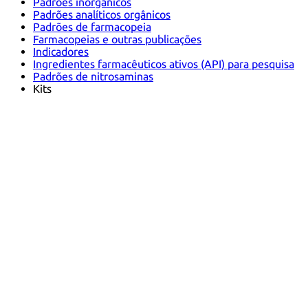
Padrões inorgânicos
Padrões analíticos orgânicos
Padrões de farmacopeia
Farmacopeias e outras publicações
Indicadores
Ingredientes farmacêuticos ativos (API) para pesquisa
Padrões de nitrosaminas
Kits