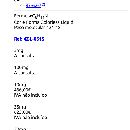
87-62-7
Fórmula:
C
H
N
8
11
Cor e Forma:
Colorless Liquid
Peso molecular:
121.18
Ref:
4Z-L-0615
5mg
A consultar
100mg
A consultar
10mg
436,00€
IVA não incluído
25mg
623,00€
IVA não incluído
50mg