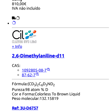
810,00€
IVA não incluído
+ Info
2,6-Dimethylaniline-d11
CAS:
1092805-08-7
87-62-7
Fórmula:
(CD
)
C
D
ND
3
2
6
3
2
Pureza:
98 atom % D
Cor e Forma:
Colorless To Brown Liquid
Peso molecular:
132.15819
Ref:
3U-D6757