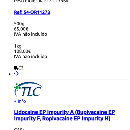
Peso molecular:
121.17964
Ref:
54-OR11273
500g
65,00€
IVA não incluído
1kg
108,00€
IVA não incluído
+ Info
Lidocaine EP Impurity A (Bupivacaine EP
Impurity F, Ropivacaine EP Impurity H)
CAS: