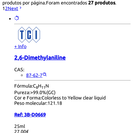
produtos por página.
Foram encontrados
27 produtos
.
1
2
Next
+ Info
2,6-Dimethylaniline
CAS:
87-62-7
Fórmula:
C
H
N
8
11
Pureza:
>99.0%(GC)
Cor e Forma:
Colorless to Yellow clear liquid
Peso molecular:
121.18
Ref:
3B-D0669
25ml
27,00€