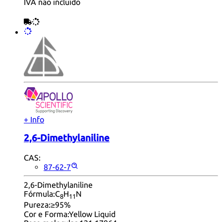
IVA não incluído
+ Info
2,6-Dimethylaniline
CAS:
87-62-7
2,6-Dimethylaniline
Fórmula:
C
H
N
8
11
Pureza:
≥95%
Cor e Forma:
Yellow Liquid