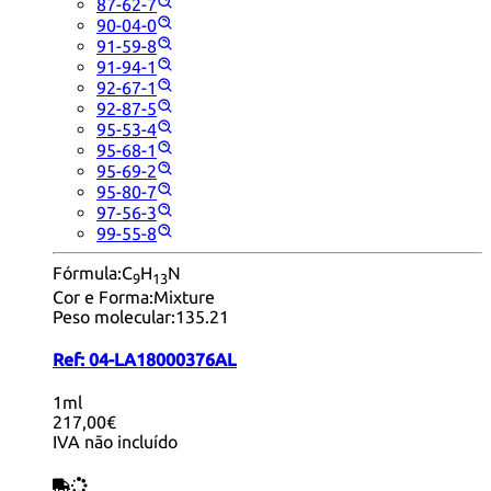
87-62-7
90-04-0
91-59-8
91-94-1
92-67-1
92-87-5
95-53-4
95-68-1
95-69-2
95-80-7
97-56-3
99-55-8
Fórmula:
C
H
N
9
13
Cor e Forma:
Mixture
Peso molecular:
135.21
Ref:
04-LA18000376AL
1ml
217,00€
IVA não incluído