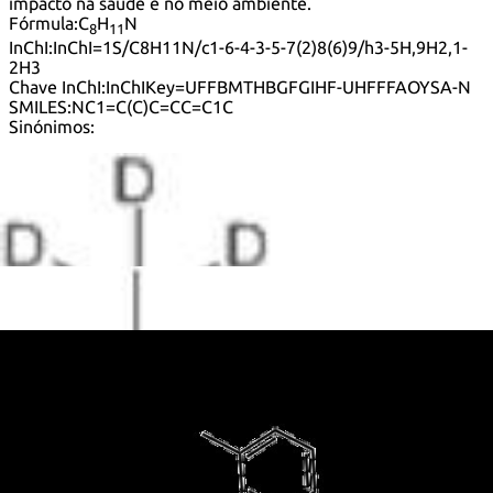
impacto na saúde e no meio ambiente.
Fórmula:
C
H
N
8
11
InChI:
InChI=1S/C8H11N/c1-6-4-3-5-7(2)8(6)9/h3-5H,9H2,1-
2H3
Chave InChI:
InChIKey=UFFBMTHBGFGIHF-UHFFFAOYSA-N
SMILES:
NC1=C(C)C=CC=C1C
Sinónimos:
1-Amino-2,6-dimethylbenzene
2,6-Dimethylaminobenzene
2,6-Dimethylanilin
2,6-Dimethylbenzenamine
2,6-Dimethylphenylamine
2,6-Xilidina
2,6-Xylidin
2,6-Xylidine
2,6-Xylylamine
2-Amino-1,3-dimethylbenzene
2-Amino-1,3-xylene
2-Amino-m-xylene
Aniline, 2,6-Dimethyl-
Benzenamine, 2,6-dimethyl-
Nsc 7098
o-Xylidine
Ver mais sinónimos