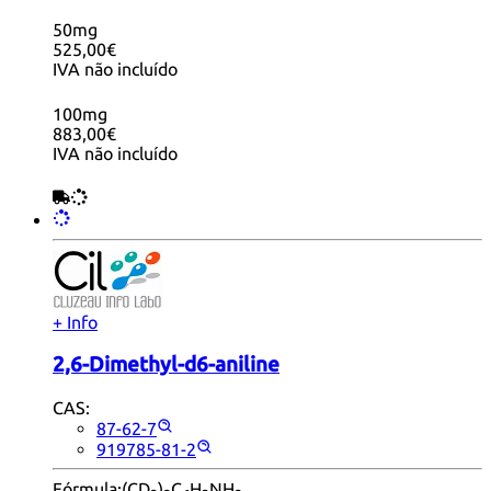
50mg
525,00€
IVA não incluído
100mg
883,00€
IVA não incluído
+ Info
2,6-Dimethyl-d6-aniline
CAS:
87-62-7
919785-81-2
Fórmula:
(CD
)
C
H
NH