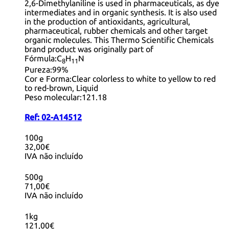
2,6-Dimethylaniline is used in pharmaceuticals, as dye
intermediates and in organic synthesis. It is also used
in the production of antioxidants, agricultural,
pharmaceutical, rubber chemicals and other target
organic molecules. This Thermo Scientific Chemicals
brand product was originally part of
Fórmula:
C
H
N
8
11
Pureza:
99%
Cor e Forma:
Clear colorless to white to yellow to red
to red-brown, Liquid
Peso molecular:
121.18
Ref:
02-A14512
100g
32,00€
IVA não incluído
500g
71,00€
IVA não incluído
1kg
121,00€