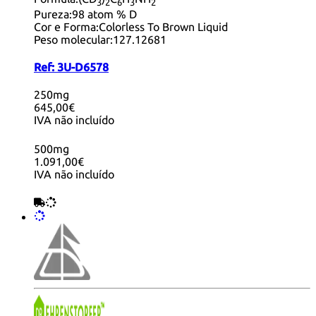
3
2
6
3
2
Pureza:
98 atom % D
Cor e Forma:
Colorless To Brown Liquid
Peso molecular:
127.12681
Ref:
3U-D6578
250mg
645,00€
IVA não incluído
500mg
1.091,00€
IVA não incluído