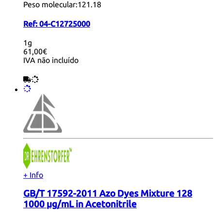
Peso molecular:
121.18
Ref:
04-C12725000
1g
61,00€
IVA não incluído
+ Info
GB/T 17592-2011 Azo Dyes Mixture 128
1000 µg/mL in Acetonitrile