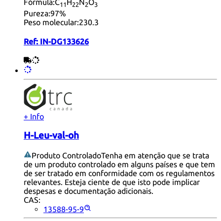
Fórmula:
C
H
N
O
11
22
2
3
Pureza:
97%
Peso molecular:
230.3
Ref:
IN-DG133626
+ Info
H-Leu-val-oh
Produto Controlado
Tenha em atenção que se trata
de um produto controlado em alguns países e que tem
de ser tratado em conformidade com os regulamentos
relevantes. Esteja ciente de que isto pode implicar
despesas e documentação adicionais.
CAS:
13588-95-9