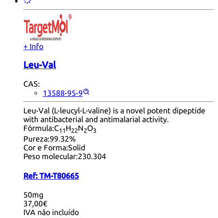
+ Info
Leu-Val
CAS:
13588-95-9
Leu-Val (L-leucyl-L-valine) is a novel potent dipeptide
with antibacterial and antimalarial activity.
Fórmula:
C
H
N
O
11
22
2
3
Pureza:
99.32%
Cor e Forma:
Solid
Peso molecular:
230.304
Ref:
TM-T80665
50mg
37,00€
IVA não incluído