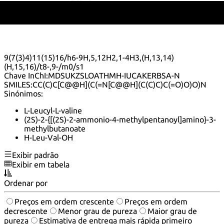
como muitos peptídeos, sua estabilidade e atividade podem
ser afetadas por fatores como pH e temperatura, tornando
importante considerar essas condições em aplicações
práticas.
Fórmula:
C
H
N
O
11
22
2
3
InChI:
InChI=1/C11H22N2O3/c1-6(2)5-8(12)10(14)13-
9(7(3)4)11(15)16/h6-9H,5,12H2,1-4H3,(H,13,14)
(H,15,16)/t8-,9-/m0/s1
Chave InChI:
MDSUKZSLOATHMH-IUCAKERBSA-N
SMILES:
CC(C)C[C@@H](C(=N[C@@H](C(C)C)C(=O)O)O)N
Sinónimos:
L-Leucyl-L-valine
(2S)-2-{[(2S)-2-ammonio-4-methylpentanoyl]amino}-3-
methylbutanoate
H-Leu-Val-OH
Exibir padrão
Exibir em tabela
Ordenar por
Preços em ordem crescente
Preços em ordem
decrescente
Menor grau de pureza
Maior grau de
pureza
Estimativa de entrega mais rápida primeiro