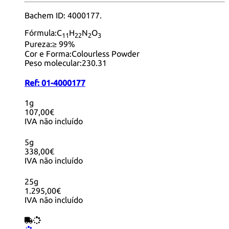
Bachem ID: 4000177.
Fórmula:
C
H
N
O
11
22
2
3
Pureza:
≥ 99%
Cor e Forma:
Colourless Powder
Peso molecular:
230.31
Ref:
01-4000177
1g
107,00€
IVA não incluído
5g
338,00€
IVA não incluído
25g
1.295,00€
IVA não incluído