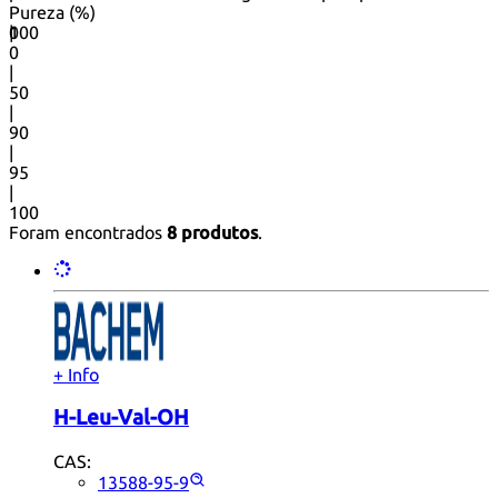
Pureza (%)
0
100
|
0
|
50
|
90
|
95
|
100
Foram encontrados
8 produtos
.
+ Info
H-Leu-Val-OH
CAS:
13588-95-9