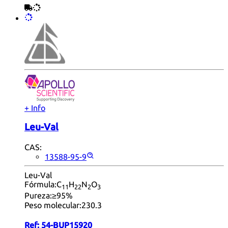
+ Info
Leu-Val
CAS:
13588-95-9
Leu-Val
Fórmula:
C
H
N
O
11
22
2
3
Pureza:
≥95%
Peso molecular:
230.3
Ref:
54-BUP15920