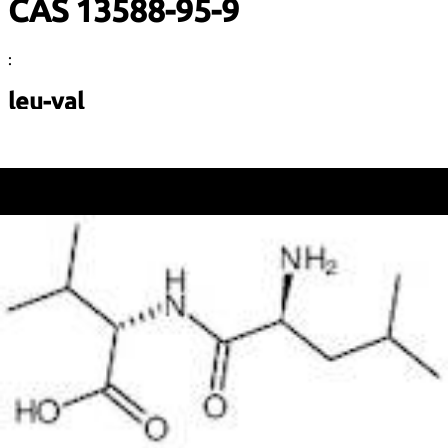
CAS 13588-95-9
:
leu-val
Descrição:
leu-val, também conhecido como Leucil-Valina, é um
dipeptídeo composto pelos aminoácidos leucina e valina. É
caracterizado por sua natureza hidrofóbica devido à
presença de ambos os aminoácidos de cadeia ramificada,
que contribuem para suas propriedades de solubilidade e
funções biológicas. leu-val desempenha um papel na síntese
de proteínas e está envolvido em vários processos
metabólicos. A substância é tipicamente encontrada na
forma de peptídeo e pode ser sintetizada através da
formação de ligações peptídicas entre o grupo carboxila da
leucina e o grupo amino da valina. Sua estrutura molecular
inclui uma disposição específica de átomos que influencia
suas interações em sistemas biológicos. leu-val é de
interesse em estudos nutricionais e pode ter implicações no
metabolismo muscular e na recuperação, particularmente no
contexto do exercício e da suplementação dietética. Assim