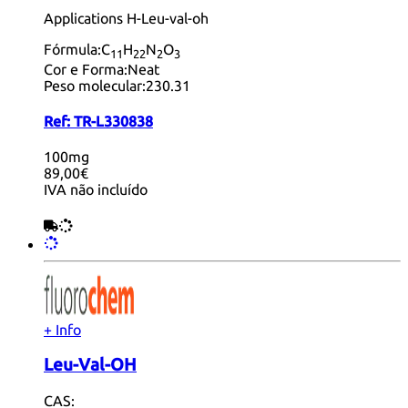
Applications H-Leu-val-oh
Fórmula:
C
H
N
O
11
22
2
3
Cor e Forma:
Neat
Peso molecular:
230.31
Ref:
TR-L330838
100mg
89,00€
IVA não incluído
+ Info
Leu-Val-OH
CAS: