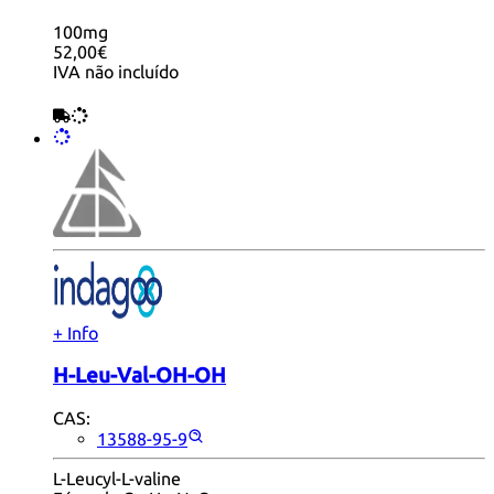
100mg
52,00€
IVA não incluído
+ Info
H-Leu-Val-OH-OH
CAS:
13588-95-9
L-Leucyl-L-valine