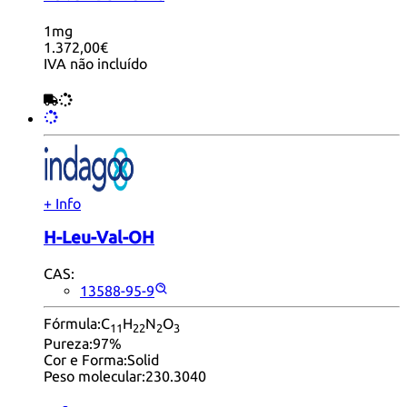
1mg
1.372,00€
IVA não incluído
+ Info
H-Leu-Val-OH
CAS:
13588-95-9
Fórmula:
C
H
N
O
11
22
2
3
Pureza:
97%
Cor e Forma:
Solid
Peso molecular:
230.3040