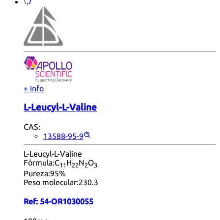
+ Info
L-Leucyl-L-Valine
CAS:
13588-95-9
L-Leucyl-L-Valine
Fórmula:
C
H
N
O
11
22
2
3
Pureza:
95%
Peso molecular:
230.3
Ref:
54-OR1030055