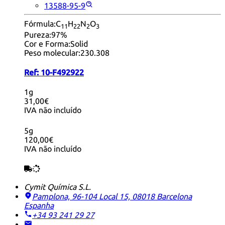
13588-95-9
Fórmula:
C
H
N
O
11
22
2
3
Pureza:
97%
Cor e Forma:
Solid
Peso molecular:
230.308
Ref:
10-F492922
1g
31,00€
IVA não incluído
5g
120,00€
IVA não incluído
Cymit Química S.L.
Pamplona, 96-104 Local 15, 08018 Barcelona
Espanha
+34 93 241 29 27