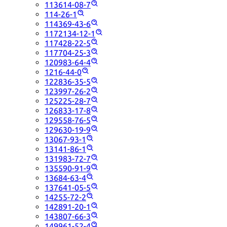
113614-08-7
114-26-1
114369-43-6
1172134-12-1
117428-22-5
117704-25-3
120983-64-4
1216-44-0
122836-35-5
123997-26-2
125225-28-7
126833-17-8
129558-76-5
129630-19-9
13067-93-1
13141-86-1
131983-72-7
135590-91-9
13684-63-4
137641-05-5
14255-72-2
142891-20-1
143807-66-3
149961-52-4