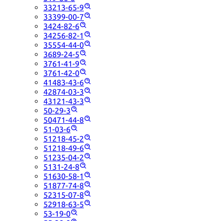
33213-65-9
33399-00-7
3424-82-6
34256-82-1
35554-44-0
3689-24-5
3761-41-9
3761-42-0
41483-43-6
42874-03-3
43121-43-3
50-29-3
50471-44-8
51-03-6
51218-45-2
51218-49-6
51235-04-2
5131-24-8
51630-58-1
51877-74-8
52315-07-8
52918-63-5
53-19-0