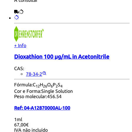
A consultar
+ Info
Dioxathion 100 µg/mL in Acetonitrile
CAS:
78-34-2
Fórmula:
C
H
O
P
S
12
26
6
2
4
Cor e Forma:
Single Solution
Peso molecular:
456.54
Ref:
04-A12870000AL-100
1ml
67,00€
IVA não incluído