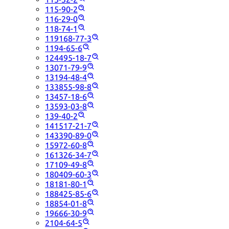
115-90-2
116-29-0
118-74-1
119168-77-3
1194-65-6
124495-18-7
13071-79-9
13194-48-4
133855-98-8
13457-18-6
13593-03-8
139-40-2
141517-21-7
143390-89-0
15972-60-8
161326-34-7
17109-49-8
180409-60-3
18181-80-1
188425-85-6
18854-01-8
19666-30-9
2104-64-5