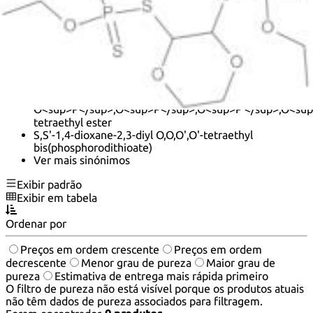
Kavadel
Navadel
Phosphorodithioic acid, S,S′-1,4-dioxane-2,3-diyl
O,O,O′,O′-tetraethyl ester
Phosphorodithioic acid, S,S′-p-dioxane-2,3-diyl
O,O,O′,O′-tetraethyl ester
Phosphorodithioic acid,
S<sup>P</sup>,S<sup>P′</sup>-1,4-dioxane-2,3-diyl
O<sup>P</sup>,O<sup>P</sup>,O<sup>P′</sup>,O<sup
tetraethyl ester
S,S'-1,4-dioxane-2,3-diyl O,O,O',O'-tetraethyl
bis(phosphorodithioate)
Ver mais sinónimos
Exibir padrão
Exibir em tabela
Ordenar por
Preços em ordem crescente
Preços em ordem
decrescente
Menor grau de pureza
Maior grau de
pureza
Estimativa de entrega mais rápida primeiro
O filtro de pureza não está visível porque os produtos atuais
não têm dados de pureza associados para filtragem.