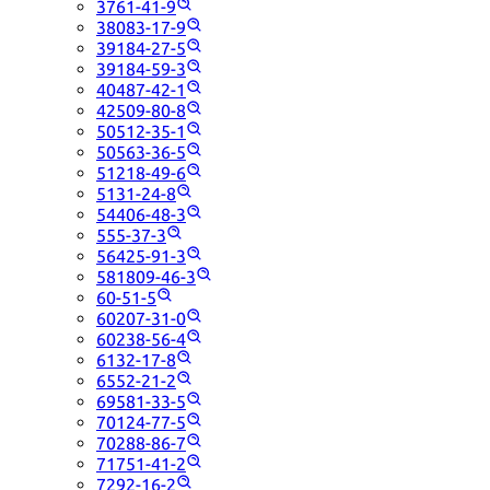
3761-41-9
38083-17-9
39184-27-5
39184-59-3
40487-42-1
42509-80-8
50512-35-1
50563-36-5
51218-49-6
5131-24-8
54406-48-3
555-37-3
56425-91-3
581809-46-3
60-51-5
60207-31-0
60238-56-4
6132-17-8
6552-21-2
69581-33-5
70124-77-5
70288-86-7
71751-41-2
7292-16-2