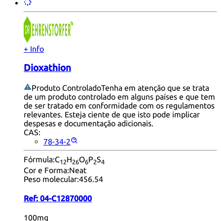
+ Info
Dioxathion
Produto Controlado
Tenha em atenção que se trata
de um produto controlado em alguns países e que tem
de ser tratado em conformidade com os regulamentos
relevantes. Esteja ciente de que isto pode implicar
despesas e documentação adicionais.
CAS:
78-34-2
Fórmula:
C
H
O
P
S
12
26
6
2
4
Cor e Forma:
Neat
Peso molecular:
456.54
Ref:
04-C12870000
100mg