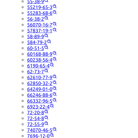
55-38-9
55219-65-3
55283-68-6
56-38-2
56070-16-7
57837-19-1
58-89-9
584-79-2
60-51-5
60168-88-9
60238-56-4
6190-65-4
62-73-7
62610-77-9
62850-32-2
64249-01-0
66246-88-6
66332-96-5
6923-22-4
72-20-8
72-54-8
72-55-9
74070-46-5
7696-12-0