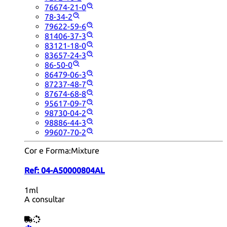
76674-21-0
78-34-2
79622-59-6
81406-37-3
83121-18-0
83657-24-3
86-50-0
86479-06-3
87237-48-7
87674-68-8
95617-09-7
98730-04-2
98886-44-3
99607-70-2
Cor e Forma:
Mixture
Ref:
04-A50000804AL
1ml
A consultar