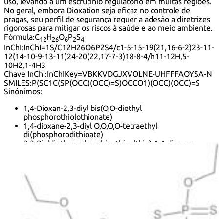
uso, levando a um escrutínio regulatório em muitas regiões.
No geral, embora Dioxation seja eficaz no controle de
pragas, seu perfil de segurança requer a adesão a diretrizes
rigorosas para mitigar os riscos à saúde e ao meio ambiente.
Fórmula:
C
H
O
P
S
12
26
6
2
4
InChI:
InChI=1S/C12H26O6P2S4/c1-5-15-19(21,16-6-2)23-11-
12(14-10-9-13-11)24-20(22,17-7-3)18-8-4/h11-12H,5-
10H2,1-4H3
Chave InChI:
InChIKey=VBKKVDGJXVOLNE-UHFFFAOYSA-N
SMILES:
P(SC1C(SP(OCC)(OCC)=S)OCCO1)(OCC)(OCC)=S
Sinónimos:
1,4-Dioxan-2,3-diyl bis(O,O-diethyl
phosphorothiolothionate)
1,4-dioxane-2,3-diyl O,O,O,O-tetraethyl
di(phosphorodithioate)
2,3-Bis(diethoxyphosphinothioylthio)-1,4-dioxane
2,3-p-Dioxanedithiol S,S-bis(O,O-diethyl
phosphorodithioate)
Ac 528
Delnatex
Delnav
Dioxation
Ent 22,897
Hercules 528