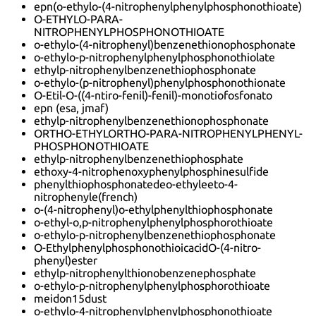
epn(o-ethylo-(4-nitrophenylphenylphosphonothioate)
O-ETHYLO-PARA-
NITROPHENYLPHOSPHONOTHIOATE
o-ethylo-(4-nitrophenyl)benzenethionophosphonate
o-ethylo-p-nitrophenylphenylphosphonothiolate
ethylp-nitrophenylbenzenethiophosphonate
o-ethylo-(p-nitrophenyl)phenylphosphonothionate
O-Etil-O-((4-ntiro-fenil)-fenil)-monotiofosfonato
epn (esa, jmaf)
ethylp-nitrophenylbenzenethionophosphonate
ORTHO-ETHYLORTHO-PARA-NITROPHENYLPHENYL-
PHOSPHONOTHIOATE
ethylp-nitrophenylbenzenethiophosphate
ethoxy-4-nitrophenoxyphenylphosphinesulfide
phenylthiophosphonatedeo-ethyleeto-4-
nitrophenyle(french)
o-(4-nitrophenyl)o-ethylphenylthiophosphonate
o-ethyl-o,p-nitrophenylphenylphosphorothioate
o-ethylo-p-nitrophenylbenzenethiophosphonate
O-EthylphenylphosphonothioicacidO-(4-nitro-
phenyl)ester
ethylp-nitrophenylthionobenzenephosphate
o-ethylo-p-nitrophenylphenylphosphorothioate
meidon15dust
o-ethylo-4-nitrophenylphenylphosphonothioate