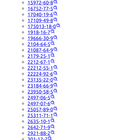
15972-60-8
16752-77-5
17040-19-6
17109-49-8
175013-18-0
1918-16-7
19666-30-9
2104-64-5
21087-64-9
2179-25-1
2212-67-1
22212-55-1
22224-92-6
23135-22-0
23184-66-9
23950-58-5
2497-06-5
2497-07-6
25057-89-0
25311-71-1
2635-10-1
2642-71-9
2921-88-2
301-12-2