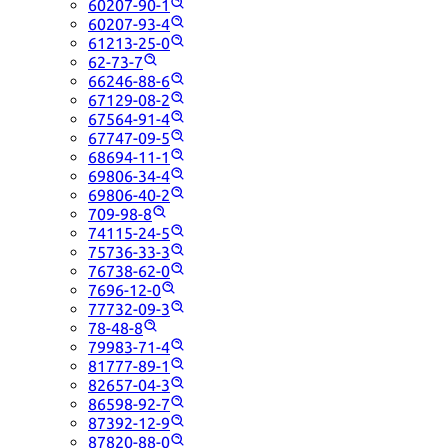
60207-90-1
60207-93-4
61213-25-0
62-73-7
66246-88-6
67129-08-2
67564-91-4
67747-09-5
68694-11-1
69806-34-4
69806-40-2
709-98-8
74115-24-5
75736-33-3
76738-62-0
7696-12-0
77732-09-3
78-48-8
79983-71-4
81777-89-1
82657-04-3
86598-92-7
87392-12-9
87820-88-0