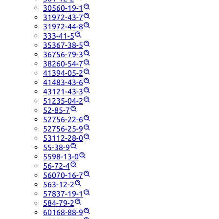
30560-19-1
31972-43-7
31972-44-8
333-41-5
35367-38-5
36756-79-3
38260-54-7
41394-05-2
41483-43-6
43121-43-3
51235-04-2
52-85-7
52756-22-6
52756-25-9
53112-28-0
55-38-9
5598-13-0
56-72-4
56070-16-7
563-12-2
57837-19-1
584-79-2
60168-88-9