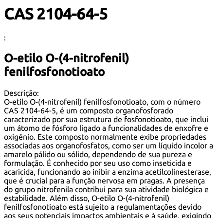
CAS 2104-64-5
:
O-etilo O-(4-nitrofenil)
fenilfosfonotioato
Descrição:
O-etilo O-(4-nitrofenil) fenilfosfonotioato, com o número
CAS 2104-64-5, é um composto organofosforado
caracterizado por sua estrutura de fosfonotioato, que inclui
um átomo de fósforo ligado a funcionalidades de enxofre e
oxigênio. Este composto normalmente exibe propriedades
associadas aos organofosfatos, como ser um líquido incolor a
amarelo pálido ou sólido, dependendo de sua pureza e
formulação. É conhecido por seu uso como inseticida e
acaricida, funcionando ao inibir a enzima acetilcolinesterase,
que é crucial para a função nervosa em pragas. A presença
do grupo nitrofenila contribui para sua atividade biológica e
estabilidade. Além disso, O-etilo O-(4-nitrofenil)
fenilfosfonotioato está sujeito a regulamentações devido
aos seus potenciais impactos ambientais e à saúde, exigindo