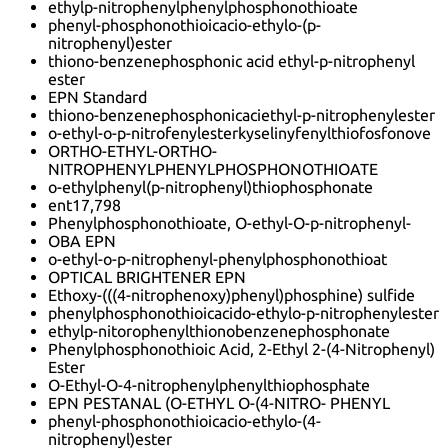
ethylp-nitrophenylphenylphosphonothioate
phenyl-phosphonothioicacio-ethylo-(p-
nitrophenyl)ester
thiono-benzenephosphonic acid ethyl-p-nitrophenyl
ester
EPN Standard
thiono-benzenephosphonicaciethyl-p-nitrophenylester
o-ethyl-o-p-nitrofenylesterkyselinyfenylthiofosfonove
ORTHO-ETHYL-ORTHO-
NITROPHENYLPHENYLPHOSPHONOTHIOATE
o-ethylphenyl(p-nitrophenyl)thiophosphonate
ent17,798
Phenylphosphonothioate, O-ethyl-O-p-nitrophenyl-
OBA EPN
o-ethyl-o-p-nitrophenyl-phenylphosphonothioat
OPTICAL BRIGHTENER EPN
Ethoxy-(((4-nitrophenoxy)phenyl)phosphine) sulfide
phenylphosphonothioicacido-ethylo-p-nitrophenylester
ethylp-nitorophenylthionobenzenephosphonate
Phenylphosphonothioic Acid, 2-Ethyl 2-(4-Nitrophenyl)
Ester
O-Ethyl-O-4-nitrophenylphenylthiophosphate
EPN PESTANAL (O-ETHYL O-(4-NITRO- PHENYL
phenyl-phosphonothioicacio-ethylo-(4-
nitrophenyl)ester