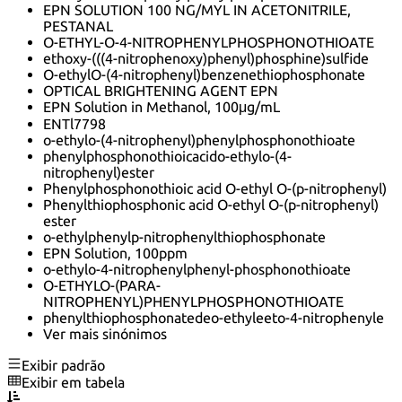
EPN SOLUTION 100 NG/MYL IN ACETONITRILE,
PESTANAL
O-ETHYL-O-4-NITROPHENYLPHOSPHONOTHIOATE
ethoxy-(((4-nitrophenoxy)phenyl)phosphine)sulfide
O-ethylO-(4-nitrophenyl)benzenethiophosphonate
OPTICAL BRIGHTENING AGENT EPN
EPN Solution in Methanol, 100μg/mL
ENTl7798
o-ethylo-(4-nitrophenyl)phenylphosphonothioate
phenylphosphonothioicacido-ethylo-(4-
nitrophenyl)ester
Phenylphosphonothioic acid O-ethyl O-(p-nitrophenyl)
Phenylthiophosphonic acid O-ethyl O-(p-nitrophenyl)
ester
o-ethylphenylp-nitrophenylthiophosphonate
EPN Solution, 100ppm
o-ethylo-4-nitrophenylphenyl-phosphonothioate
O-ETHYLO-(PARA-
NITROPHENYL)PHENYLPHOSPHONOTHIOATE
phenylthiophosphonatedeo-ethyleeto-4-nitrophenyle
Ver mais sinónimos
Exibir padrão
Exibir em tabela