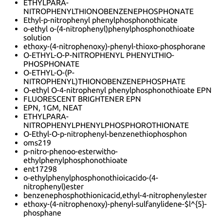
ETHYLPARA-
NITROPHENYLTHIONOBENZENEPHOSPHONATE
Ethyl-p-nitrophenyl phenylphosphonothicate
o-ethyl o-(4-nitrophenyl)phenylphosphonothioate
solution
ethoxy-(4-nitrophenoxy)-phenyl-thioxo-phosphorane
O-ETHYL-O-P-NITROPHENYL PHENYLTHIO-
PHOSPHONATE
O-ETHYL-O-(P-
NITROPHENYL)THIONOBENZENEPHOSPHATE
O-ethyl O-4-nitrophenyl phenylphosphonothioate EPN
FLUORESCENT BRIGHTENER EPN
EPN, 1GM, NEAT
ETHYLPARA-
NITROPHENYLPHENYLPHOSPHOROTHIONATE
O-Ethyl-O-p-nitrophenyl-benzenethiophosphon
oms219
p-nitro-phenoo-esterwitho-
ethylphenylphosphonothioate
ent17298
o-ethylphenylphosphonothioicacido-(4-
nitrophenyl)ester
benzenephosphothionicacid,ethyl-4-nitrophenylester
ethoxy-(4-nitrophenoxy)-phenyl-sulfanylidene-$l^{5}-
phosphane