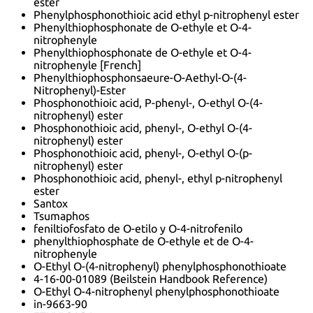
ester
Phenylphosphonothioic acid ethyl p-nitrophenyl ester
Phenylthiophosphonate de O-ethyle et O-4-
nitrophenyle
Phenylthiophosphonate de O-ethyle et O-4-
nitrophenyle [French]
Phenylthiophosphonsaeure-O-Aethyl-O-(4-
Nitrophenyl)-Ester
Phosphonothioic acid, P-phenyl-, O-ethyl O-(4-
nitrophenyl) ester
Phosphonothioic acid, phenyl-, O-ethyl O-(4-
nitrophenyl) ester
Phosphonothioic acid, phenyl-, O-ethyl O-(p-
nitrophenyl) ester
Phosphonothioic acid, phenyl-, ethyl p-nitrophenyl
ester
Santox
Tsumaphos
feniltiofosfato de O-etilo y O-4-nitrofenilo
phenylthiophosphate de O-ethyle et de O-4-
nitrophenyle
O-Ethyl O-(4-nitrophenyl) phenylphosphonothioate
4-16-00-01089 (Beilstein Handbook Reference)
O-Ethyl O-4-nitrophenyl phenylphosphonothioate
in-9663-90