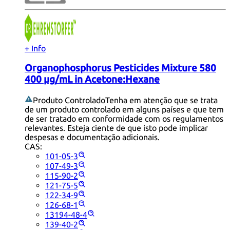
+ Info
Organophosphorus Pesticides Mixture 580
400 µg/mL in Acetone:Hexane
Produto Controlado
Tenha em atenção que se trata
de um produto controlado em alguns países e que tem
de ser tratado em conformidade com os regulamentos
relevantes. Esteja ciente de que isto pode implicar
despesas e documentação adicionais.
CAS:
101-05-3
107-49-3
115-90-2
121-75-5
122-34-9
126-68-1
13194-48-4
139-40-2