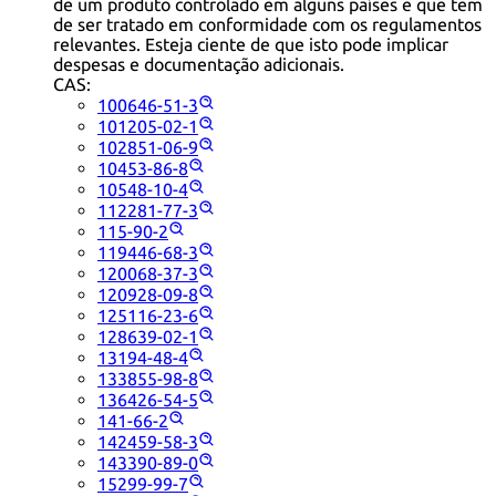
de um produto controlado em alguns países e que tem
de ser tratado em conformidade com os regulamentos
relevantes. Esteja ciente de que isto pode implicar
despesas e documentação adicionais.
CAS:
100646-51-3
101205-02-1
102851-06-9
10453-86-8
10548-10-4
112281-77-3
115-90-2
119446-68-3
120068-37-3
120928-09-8
125116-23-6
128639-02-1
13194-48-4
133855-98-8
136426-54-5
141-66-2
142459-58-3
143390-89-0
15299-99-7