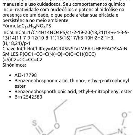
manuseio e uso cuidadosos. Seu comportamento químico
inclui reatividade com nucleófilos e potencial hidrólise na
presença de umidade, o que pode afetar sua eficácia e
persistência no meio ambiente.
Fórmula:
C
H
NO
PS
14
14
4
InChI:
InChI=1/C14H14NO4PS/c1-2-19-20(18,21)14-6-4-3-5-
13(14)11-7-9-12(10-8-11)15(16)17/h3-10H,2H2,1H3,
(H,18,21)/p-1
Chave InChI:
InChIKey=AIGRXSNSLVJMEA-UHFFFAOYSA-N
SMILES:
P(OC1=CC=C(N(=O)=O)C=C1)(OCC)
(=S)C2=CC=CC=C2
Sinónimos:
Ai3-17798
Benzenephosphonic acid, thiono-, ethyl-p-nitrophenyl
ester
Benzenephosphothionic acid, ethyl-4-nitrophenyl ester
Brn 2542580
Caswell No. 454
EPA Pesticide Chemical Code 041801
EPN
ESA
Ent 17,798
Epn 300
Ethoxy-4-nitrophenoxyphenylphosphine sulfide