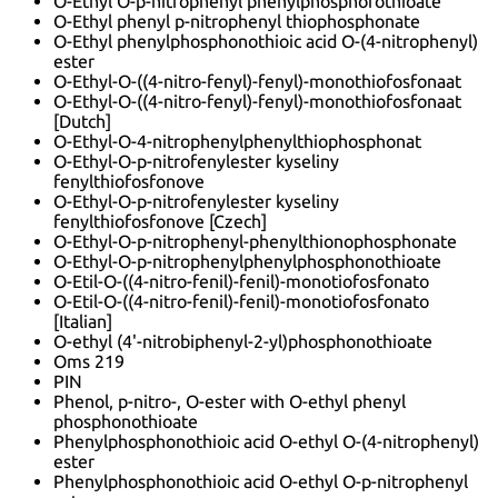
O-Ethyl O-p-nitrophenyl phenylphosphorothioate
O-Ethyl phenyl p-nitrophenyl thiophosphonate
O-Ethyl phenylphosphonothioic acid O-(4-nitrophenyl)
ester
O-Ethyl-O-((4-nitro-fenyl)-fenyl)-monothiofosfonaat
O-Ethyl-O-((4-nitro-fenyl)-fenyl)-monothiofosfonaat
[Dutch]
O-Ethyl-O-4-nitrophenylphenylthiophosphonat
O-Ethyl-O-p-nitrofenylester kyseliny
fenylthiofosfonove
O-Ethyl-O-p-nitrofenylester kyseliny
fenylthiofosfonove [Czech]
O-Ethyl-O-p-nitrophenyl-phenylthionophosphonate
O-Ethyl-O-p-nitrophenylphenylphosphonothioate
O-Etil-O-((4-nitro-fenil)-fenil)-monotiofosfonato
O-Etil-O-((4-nitro-fenil)-fenil)-monotiofosfonato
[Italian]
O-ethyl (4'-nitrobiphenyl-2-yl)phosphonothioate
Oms 219
PIN
Phenol, p-nitro-, O-ester with O-ethyl phenyl
phosphonothioate
Phenylphosphonothioic acid O-ethyl O-(4-nitrophenyl)
ester
Phenylphosphonothioic acid O-ethyl O-p-nitrophenyl