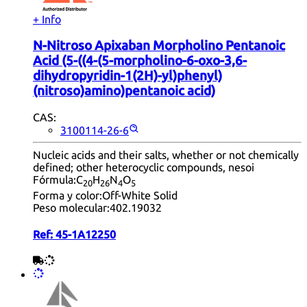
+ Info
N-Nitroso Apixaban Morpholino Pentanoic
Acid (5-((4-(5-morpholino-6-oxo-3,6-
dihydropyridin-1(2H)-yl)phenyl)
(nitroso)amino)pentanoic acid)
CAS:
3100114-26-6
Nucleic acids and their salts, whether or not chemically
defined; other heterocyclic compounds, nesoi
Fórmula:
C
H
N
O
20
26
4
5
Forma y color:
Off-White Solid
Peso molecular:
402.19032
Ref:
45-1A12250