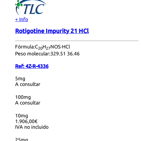
+ Info
Rotigotine Impurity 21 HCl
Fórmula:
C
H
NOS·HCl
20
27
Peso molecular:
329.51 36.46
Ref:
4Z-R-4336
5mg
A consultar
100mg
A consultar
10mg
1.906,00€
IVA no incluido
25mg