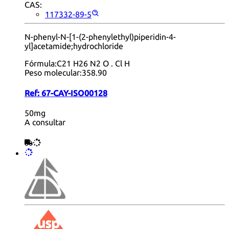
CAS:
117332-89-5
N-phenyl-N-[1-(2-phenylethyl)piperidin-4-
yl]acetamide;hydrochloride
Fórmula:
C21 H26 N2 O . Cl H
Peso molecular:
358.90
Ref:
67-CAY-ISO00128
50mg
A consultar