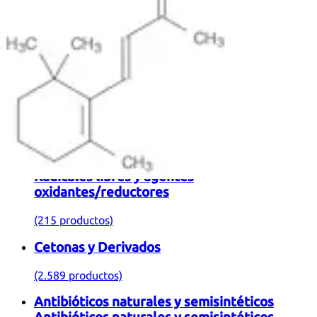
Ácidos Grasos y Derivados Lipídicos
Ácidos Grasos y Derivados Lipídicos
(34.054 productos)
Flavonoides y Polifenoles
(18.014 productos)
Radicales libres y agentes
oxidantes/reductores
Radicales libres y agentes
oxidantes/reductores
(215 productos)
Cetonas y Derivados
(2.589 productos)
Antibióticos naturales y semisintéticos