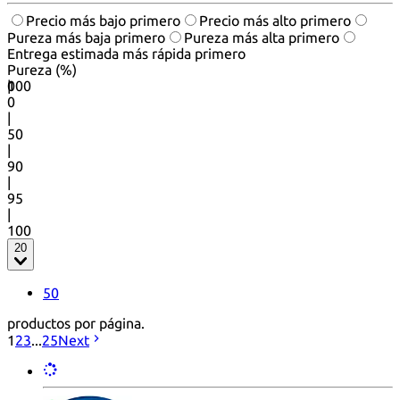
Precio más bajo primero
Precio más alto primero
Pureza más baja primero
Pureza más alta primero
Entrega estimada más rápida primero
Pureza (%)
0
100
|
0
|
50
|
90
|
95
|
100
20
50
productos por página.
1
2
3
...
25
Next