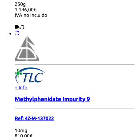
250g
1.196,00€
IVA no incluido
+ Info
Methylphenidate Impurity 9
Ref:
4Z-M-137022
10mg
810,00€