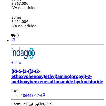
3.367,00€
IVA no incluido
50mg
5.421,00€
IVA no incluido
+ Info
(R)-5-(2-((2-(2-
ethoxyphenoxy)ethyl)amino)propyl)-2-
methoxybenzenesulfonamide hydrochloride
CAS:
106463-17-6
Fórmula:
C
H
ClN
O
S
20
29
2
5