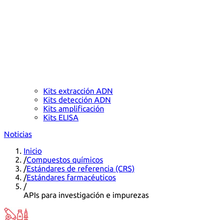
Kits extracción ADN
Kits detección ADN
Kits amplificación
Kits ELISA
Noticias
Inicio
/
Compuestos químicos
/
Estándares de referencia (CRS)
/
Estándares farmacéuticos
/
APIs para investigación e impurezas