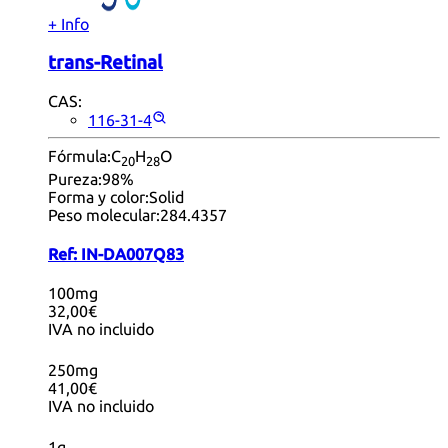
+ Info
trans-Retinal
CAS:
116-31-4
Fórmula:
C
H
O
20
28
Pureza:
98%
Forma y color:
Solid
Peso molecular:
284.4357
Ref:
IN-DA007Q83
100mg
32,00€
IVA no incluido
250mg
41,00€
IVA no incluido
1g