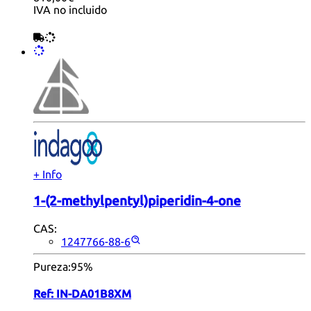
IVA no incluido
+ Info
1-(2-methylpentyl)piperidin-4-one
CAS:
1247766-88-6
Pureza:
95%
Ref:
IN-DA01B8XM