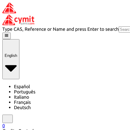
Type CAS, Reference or Name and press Enter to search
English
Español
Português
Italiano
Français
Deutsch
0