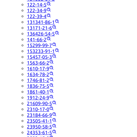
122-14-5
122-34-9
122-39-4
131341-86-1
13171-21-6
136426-54-5
141-66-2
15299-99-7
153233-91-1
15457-05-3
1563-66-2
1610-17-9
1634-78-2
1746-81-2
1836-75-5
1861-40-1
1912-24-9
21609-90-5
2310-17-0
23184-66-9
23505-41-1
23950-58-5
24353-61-5