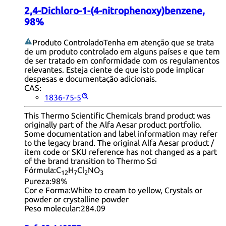
2,4-Dichloro-1-(4-nitrophenoxy)benzene,
98%
Produto Controlado
Tenha em atenção que se trata
de um produto controlado em alguns países e que tem
de ser tratado em conformidade com os regulamentos
relevantes. Esteja ciente de que isto pode implicar
despesas e documentação adicionais.
CAS:
1836-75-5
This Thermo Scientific Chemicals brand product was
originally part of the Alfa Aesar product portfolio.
Some documentation and label information may refer
to the legacy brand. The original Alfa Aesar product /
item code or SKU reference has not changed as a part
of the brand transition to Thermo Sci
Fórmula:
C
H
Cl
NO
12
7
2
3
Pureza:
98%
Cor e Forma:
White to cream to yellow, Crystals or
powder or crystalline powder
Peso molecular:
284.09