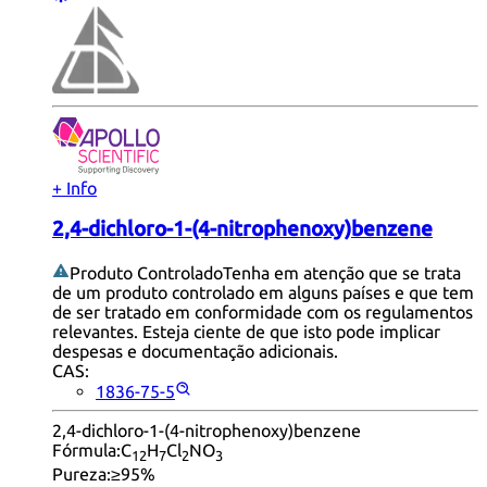
+ Info
2,4-dichloro-1-(4-nitrophenoxy)benzene
Produto Controlado
Tenha em atenção que se trata
de um produto controlado em alguns países e que tem
de ser tratado em conformidade com os regulamentos
relevantes. Esteja ciente de que isto pode implicar
despesas e documentação adicionais.
CAS:
1836-75-5
2,4-dichloro-1-(4-nitrophenoxy)benzene
Fórmula:
C
H
Cl
NO
12
7
2
3
Pureza:
≥95%