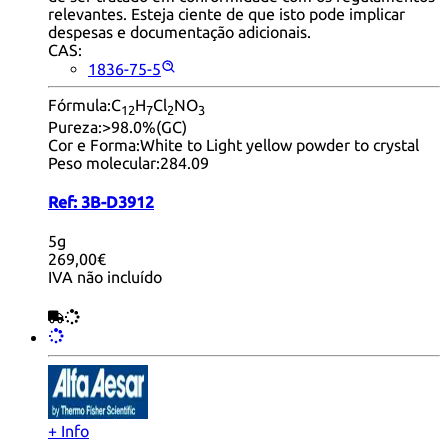
relevantes. Esteja ciente de que isto pode implicar
despesas e documentação adicionais.
CAS:
1836-75-5
Fórmula:
C
H
Cl
NO
12
7
2
3
Pureza:
>98.0%(GC)
Cor e Forma:
White to Light yellow powder to crystal
Peso molecular:
284.09
Ref:
3B-D3912
5g
269,00€
IVA não incluído
+ Info