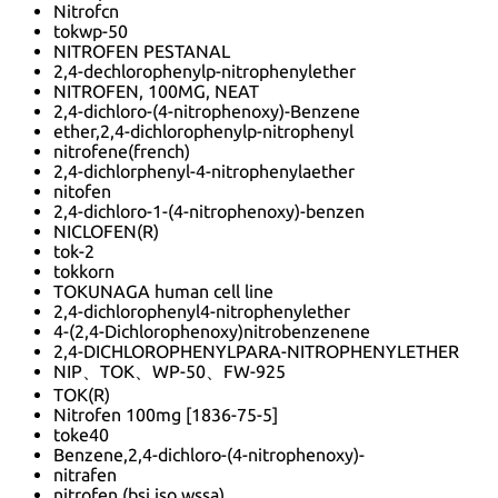
Nitrofcn
tokwp-50
NITROFEN PESTANAL
2,4-dechlorophenylp-nitrophenylether
NITROFEN, 100MG, NEAT
2,4-dichloro-(4-nitrophenoxy)-Benzene
ether,2,4-dichlorophenylp-nitrophenyl
nitrofene(french)
2,4-dichlorphenyl-4-nitrophenylaether
nitofen
2,4-dichloro-1-(4-nitrophenoxy)-benzen
NICLOFEN(R)
tok-2
tokkorn
TOKUNAGA human cell line
2,4-dichlorophenyl4-nitrophenylether
4-(2,4-Dichlorophenoxy)nitrobenzenene
2,4-DICHLOROPHENYLPARA-NITROPHENYLETHER
NIP、TOK、WP-50、FW-925
TOK(R)
Nitrofen 100mg [1836-75-5]
toke40
Benzene,2,4-dichloro-(4-nitrophenoxy)-
nitrafen
nitrofen (bsi,iso,wssa)