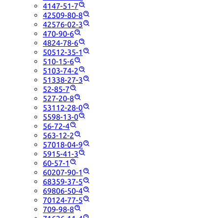
4147-51-7
42509-80-8
42576-02-3
470-90-6
4824-78-6
50512-35-1
510-15-6
5103-74-2
51338-27-3
52-85-7
527-20-8
53112-28-0
5598-13-0
56-72-4
563-12-2
57018-04-9
5915-41-3
60-57-1
60207-90-1
68359-37-5
69806-50-4
70124-77-5
709-98-8