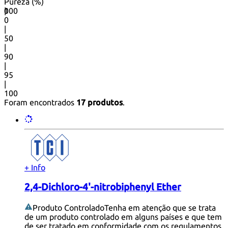
Pureza (%)
0
100
|
0
|
50
|
90
|
95
|
100
Foram encontrados
17 produtos
.
+ Info
2,4-Dichloro-4'-nitrobiphenyl Ether
Produto Controlado
Tenha em atenção que se trata
de um produto controlado em alguns países e que tem
de ser tratado em conformidade com os regulamentos