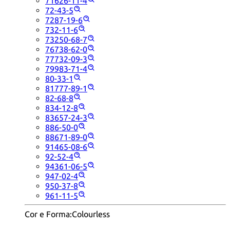
71626-11-4
72-43-5
7287-19-6
732-11-6
73250-68-7
76738-62-0
77732-09-3
79983-71-4
80-33-1
81777-89-1
82-68-8
834-12-8
83657-24-3
886-50-0
88671-89-0
91465-08-6
92-52-4
94361-06-5
947-02-4
950-37-8
961-11-5
Cor e Forma:
Colourless