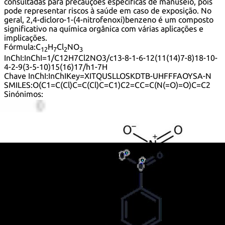
consultadas para precauções específicas de manuseio, pois
pode representar riscos à saúde em caso de exposição. No
geral, 2,4-dicloro-1-(4-nitrofenoxi)benzeno é um composto
significativo na química orgânica com várias aplicações e
implicações.
Fórmula:
C
H
Cl
NO
12
7
2
3
InChI:
InChI=1/C12H7Cl2NO3/c13-8-1-6-12(11(14)7-8)18-10-
4-2-9(3-5-10)15(16)17/h1-7H
Chave InChI:
InChIKey=XITQUSLLOSKDTB-UHFFFAOYSA-N
SMILES:
O(C1=C(Cl)C=C(Cl)C=C1)C2=CC=C(N(=O)=O)C=C2
Sinónimos:
2',4'-Dichloro-4-nitrodiphenyl ether
2,4-Dichloro-4'-nitrodiphenyl ether
2,4-Dichlorophenyl 4-nitrophenyl ether
2,4-Dichlorophenyl p-nitrophenyl ether
2,4-Dichlorophenyl-4'-nitrophenylether
4'-Nitro-2,4-dichlorodiphenyl ether
4-(2,4-Dichlorophenoxy)nitrobenzene
4-Nitro-2',4'-dichloro-diphenyl ether
4-Nitro-2',4'-dichlorodiphenyl ether
4-Nitro-2',4'-dichlorophenyl ether
4-Nitro-2′,4′-dichlorophenyl ether
Benzene, 2,4-dichloro-1-(4-nitrophenoxy)-
Ether, 2,4-dichlorophenyl p-nitrophenyl