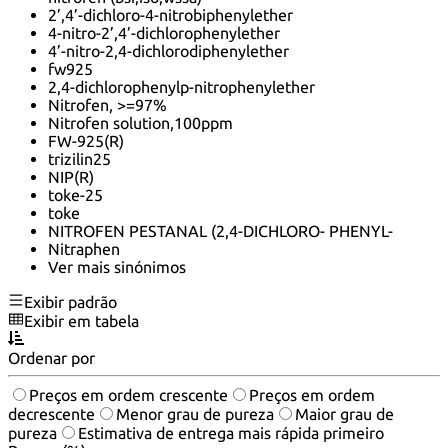
2’,4’-dichloro-4-nitrobiphenylether
4-nitro-2’,4’-dichlorophenylether
4’-nitro-2,4-dichlorodiphenylether
fw925
2,4-dichlorophenylp-nitrophenylether
Nitrofen, >=97%
Nitrofen solution,100ppm
FW-925(R)
trizilin25
NIP(R)
toke-25
toke
NITROFEN PESTANAL (2,4-DICHLORO- PHENYL-
Nitraphen
Ver mais sinónimos
Exibir padrão
Exibir em tabela
Ordenar por
Preços em ordem crescente
Preços em ordem
decrescente
Menor grau de pureza
Maior grau de
pureza
Estimativa de entrega mais rápida primeiro