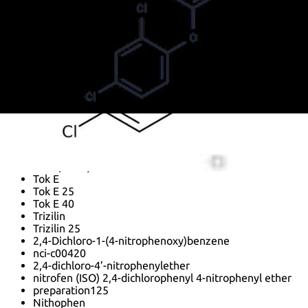
Fw 925
Mezotox
NIP
Niclofen
Nitrochlor
Nitrofen
Nitrofen (pesticide)
Nitrofen [benzene, 2,4-dichloro-1-(4-nitrophenoxy)-]
Nitrofene
Nitrophen
Nitrophene
Preparation 125
TOK
TOK (ether)
Tok E
Tok E 25
Tok E 40
Trizilin
Trizilin 25
2,4-Dichloro-1-(4-nitrophenoxy)benzene
nci-c00420
2,4-dichloro-4’-nitrophenylether
nitrofen (ISO) 2,4-dichlorophenyl 4-nitrophenyl ether
preparation125
Nithophen