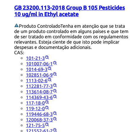
GB 23200.113-2018 Group B 105 Pesticides
10 ug/ml in Ethyl acetate
Produto Controlado
Tenha em atenção que se trata
de um produto controlado em alguns países e que tem
de ser tratado em conformidade com os regulamentos
relevantes. Esteja ciente de que isto pode implicar
despesas e documentação adicionais.
CAS:
101-21-3
101007-06-1
1014-69-3
102851-06-9
1113-02-6
112281-77-3
113614-08-7
114369-43-6
117-18-0
119-12-0
119446-68-3
120068-37-3
121-75-5
121552-61-2