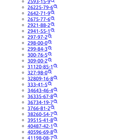
2593-15-9
26225-79-6
2642-71-9
2675-77-6
2921-88-2
2941-55-1
297-97-2
298-00-0
299-84-3
300-76-5
309-00-2
31120-85-1
327-98-0
32809-16-8
333-41-5
34643-46-4
36335-67-8
36734-19-7
3766-81-2
38260-54-7
39515-41-8
40487-42-1
40596-69-8
41198-08-7