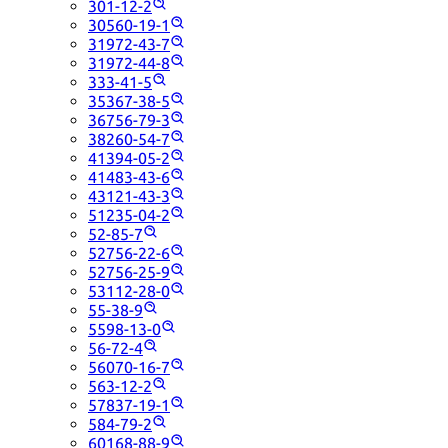
301-12-2
30560-19-1
31972-43-7
31972-44-8
333-41-5
35367-38-5
36756-79-3
38260-54-7
41394-05-2
41483-43-6
43121-43-3
51235-04-2
52-85-7
52756-22-6
52756-25-9
53112-28-0
55-38-9
5598-13-0
56-72-4
56070-16-7
563-12-2
57837-19-1
584-79-2
60168-88-9