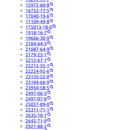
15972-60-8
16752-77-5
17040-19-6
17109-49-8
175013-18-0
1918-16-7
19666-30-9
2104-64-5
21087-64-9
2179-25-1
2212-67-1
22212-55-1
22224-92-6
23135-22-0
23184-66-9
23950-58-5
2497-06-5
2497-07-6
25057-89-0
25311-71-1
2635-10-1
2642-71-9
2921-88-2