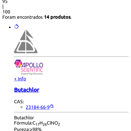
95
|
100
Foram encontrados
14 produtos
.
+ Info
Butachlor
CAS:
23184-66-9
Butachlor
Fórmula:
C
H
ClNO
17
26
2
Pureza:
≥98%