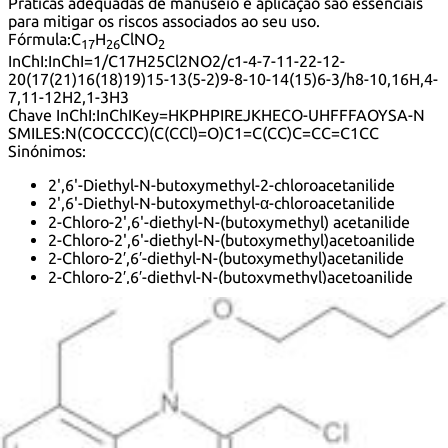
Práticas adequadas de manuseio e aplicação são essenciais
para mitigar os riscos associados ao seu uso.
Fórmula:
C
H
ClNO
17
26
2
InChI:
InChI=1/C17H25Cl2NO2/c1-4-7-11-22-12-
20(17(21)16(18)19)15-13(5-2)9-8-10-14(15)6-3/h8-10,16H,4-
7,11-12H2,1-3H3
Chave InChI:
InChIKey=HKPHPIREJKHECO-UHFFFAOYSA-N
SMILES:
N(COCCCC)(C(CCl)=O)C1=C(CC)C=CC=C1CC
Sinónimos:
2',6'-Diethyl-N-butoxymethyl-2-chloroacetanilide
2',6'-Diethyl-N-butoxymethyl-α-chloroacetanilide
2-Chloro-2',6'-diethyl-N-(butoxymethyl) acetanilide
2-Chloro-2',6'-diethyl-N-(butoxymethyl)acetoanilide
2-Chloro-2′,6′-diethyl-N-(butoxymethyl)acetanilide
2-Chloro-2′,6′-diethyl-N-(butoxymethyl)acetoanilide
2′,6′-Diethyl-N-butoxymethyl-2-chloroacetanilide
2′,6′-Diethyl-N-butoxymethyl-α-chloroacetanilide
Acetamide, N-(butoxymethyl)-2-chloro-N-(2,6-
diethylphenyl)-
Acetanilide, N-(butoxymethyl)-2-chloro-2',6'-diethyl-
Acetanilide, N-(butoxymethyl)-2-chloro-2′,6′-diethyl-
Bilchlor
Butachlor
Butaclor