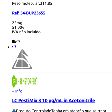
Peso molecular:
311.85
Ref:
54-BUP23655
25mg
51,00€
IVA não incluído
+ Info
LC PestiMix 3 10 µg/mL in Acetonitrile
Produto Controlado
Tenha em atenção que se trata