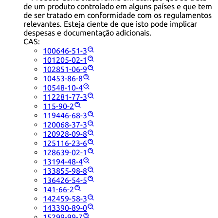
de um produto controlado em alguns países e que tem
de ser tratado em conformidade com os regulamentos
relevantes. Esteja ciente de que isto pode implicar
despesas e documentação adicionais.
CAS:
100646-51-3
101205-02-1
102851-06-9
10453-86-8
10548-10-4
112281-77-3
115-90-2
119446-68-3
120068-37-3
120928-09-8
125116-23-6
128639-02-1
13194-48-4
133855-98-8
136426-54-5
141-66-2
142459-58-3
143390-89-0
15299-99-7