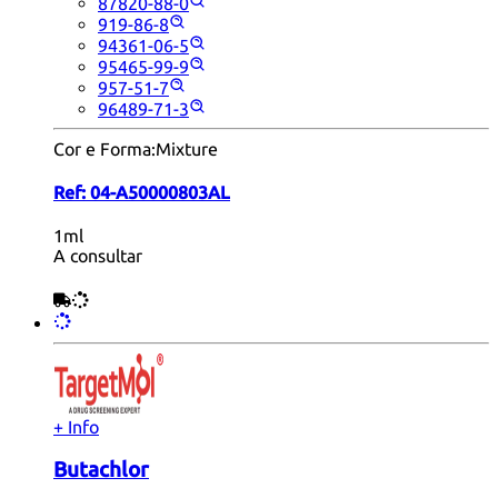
87820-88-0
919-86-8
94361-06-5
95465-99-9
957-51-7
96489-71-3
Cor e Forma:
Mixture
Ref:
04-A50000803AL
1ml
A consultar
+ Info
Butachlor