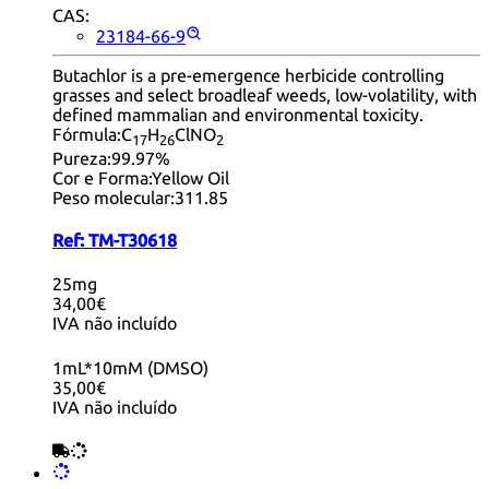
CAS:
23184-66-9
Butachlor is a pre-emergence herbicide controlling
grasses and select broadleaf weeds, low-volatility, with
defined mammalian and environmental toxicity.
Fórmula:
C
H
ClNO
17
26
2
Pureza:
99.97%
Cor e Forma:
Yellow Oil
Peso molecular:
311.85
Ref:
TM-T30618
25mg
34,00€
IVA não incluído
1mL*10mM (DMSO)
35,00€
IVA não incluído