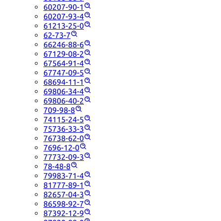
60207-90-1
60207-93-4
61213-25-0
62-73-7
66246-88-6
67129-08-2
67564-91-4
67747-09-5
68694-11-1
69806-34-4
69806-40-2
709-98-8
74115-24-5
75736-33-3
76738-62-0
7696-12-0
77732-09-3
78-48-8
79983-71-4
81777-89-1
82657-04-3
86598-92-7
87392-12-9