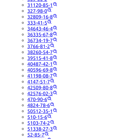
31120-85-1
327-98-0
32809-16-8
333-41-5
34643-46-4
36335-67-8
36734-19-7
3766-81-2
38260-54-7
39515-41-8
40487-42-1
40596-69-8
41198-08-7
4147-51-7
42509-80-8
42576-02-3
470-90-6
4824-78-6
50512-35-1
510-15-6
5103-74-2
51338-27-3
52-85-7