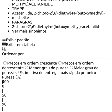
METHYL)ACETANILIDE
TRAPP
Acetanilide, 2-chloro-2',6'-diethyl-N-(butoxymethyl)-
machette
PARAGRAS
2-chloro-2’,6’-diethyl-n-(butoxymethyl)-acetanilid
Ver mais sinónimos
Exibir padrão
Exibir em tabela
Ordenar por
Preços em ordem crescente
Preços em ordem
decrescente
Menor grau de pureza
Maior grau de
pureza
Estimativa de entrega mais rápida primeiro
Pureza (%)
0
100
|
0
|
50
|
90
|