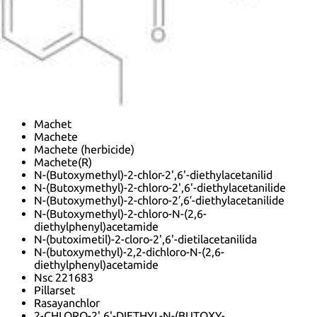
Butataf
Cp 53619
Delchlor
Delchlor 5G
Dhanuchlor
Dingcaoan
Farmachlor
Hiltachlor
Lambast
Machet
Machete
Machete (herbicide)
Machete(R)
N-(Butoxymethyl)-2-chlor-2',6'-diethylacetanilid
N-(Butoxymethyl)-2-chloro-2',6'-diethylacetanilide
N-(Butoxymethyl)-2-chloro-2′,6′-diethylacetanilide
N-(Butoxymethyl)-2-chloro-N-(2,6-
diethylphenyl)acetamide
N-(butoximetil)-2-cloro-2',6'-dietilacetanilida
N-(butoxymethyl)-2,2-dichloro-N-(2,6-
diethylphenyl)acetamide
Nsc 221683
Pillarset
Rasayanchlor
2-CHLORO-2',6'-DIETHYL-N-(BUTOXY-