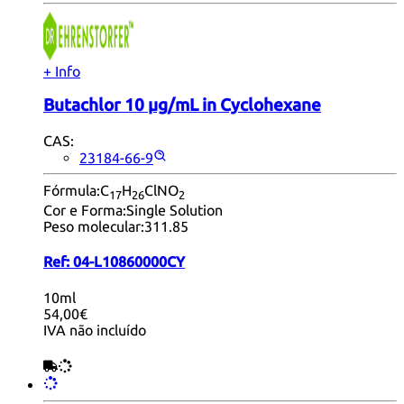
+ Info
Butachlor 10 µg/mL in Cyclohexane
CAS:
23184-66-9
Fórmula:
C
H
ClNO
17
26
2
Cor e Forma:
Single Solution
Peso molecular:
311.85
Ref:
04-L10860000CY
10ml
54,00€
IVA não incluído