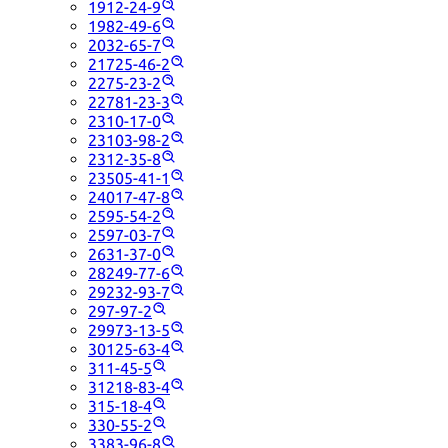
1912-24-9
1982-49-6
2032-65-7
21725-46-2
2275-23-2
22781-23-3
2310-17-0
23103-98-2
2312-35-8
23505-41-1
24017-47-8
2595-54-2
2597-03-7
2631-37-0
28249-77-6
29232-93-7
297-97-2
29973-13-5
30125-63-4
311-45-5
31218-83-4
315-18-4
330-55-2
3383-96-8