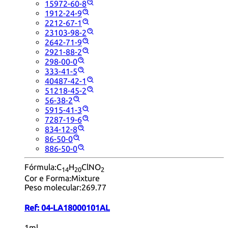
15972-60-8
1912-24-9
2212-67-1
23103-98-2
2642-71-9
2921-88-2
298-00-0
333-41-5
40487-42-1
51218-45-2
56-38-2
5915-41-3
7287-19-6
834-12-8
86-50-0
886-50-0
Fórmula:
C
H
ClNO
14
20
2
Cor e Forma:
Mixture
Peso molecular:
269.77
Ref:
04-LA18000101AL
1ml