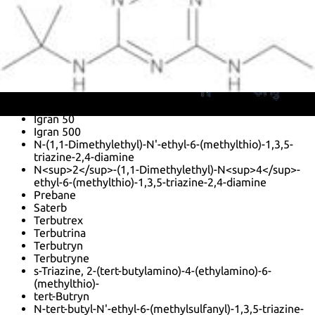
triazine
4-Ethylamino-2-methylthio-6-tert-butylamino-1,3,5-
triazine
6-tert-Butylamino-4-ethylamino-2-methylthio-1,3,5-
triazine
A 1866
Clarosan
Gs 14260
Igran
Igran 50
Igran 500
N-(1,1-Dimethylethyl)-N'-ethyl-6-(methylthio)-1,3,5-
triazine-2,4-diamine
N<sup>2</sup>-(1,1-Dimethylethyl)-N<sup>4</sup>-
ethyl-6-(methylthio)-1,3,5-triazine-2,4-diamine
Prebane
Saterb
Terbutrex
Terbutrina
Terbutryn
Terbutryne
s-Triazine, 2-(tert-butylamino)-4-(ethylamino)-6-
(methylthio)-
tert-Butryn
N-tert-butyl-N'-ethyl-6-(methylsulfanyl)-1,3,5-triazine-