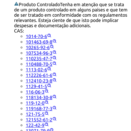
Produto Controlado
Tenha em atenção que se trata
de um produto controlado em alguns países e que tem
de ser tratado em conformidade com os regulamentos
relevantes. Esteja ciente de que isto pode implicar
despesas e documentação adicionais.
CAS:
1014-70-6
101463-69-8
10265-92-6
107534-96-3
110235-47-7
110488-70-5
1113-02-6
112226-61-6
112410-23-8
1129-41-5
116-06-3
118134-30-8
119-12-0
119168-77-3
121-75-5
121552-61-2
122-42-9
13071-79-9