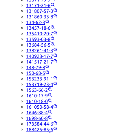
13171-21-6
131807-57-3
131860-33-8
134-62-3
13457-18-6
135410-20-7
13593-03-8
13684-56-5
138261-41-3
140923-17-7
141517-21-7
148-79-8
150-68-5
153233-91-1
153719-23-4
1563-66-2
1610-17-9
1610-18-0
161050-58-4
1646-88-4
1698-60-8
173584-44-6
188425-85-6