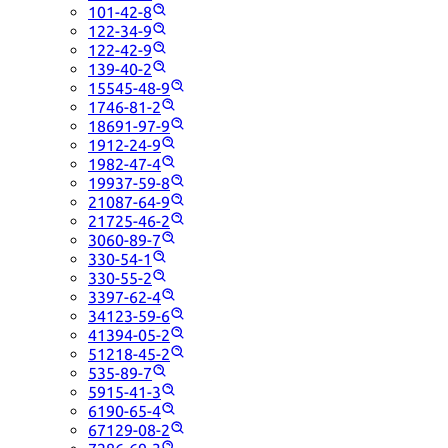
101-42-8
122-34-9
122-42-9
139-40-2
15545-48-9
1746-81-2
18691-97-9
1912-24-9
1982-47-4
19937-59-8
21087-64-9
21725-46-2
3060-89-7
330-54-1
330-55-2
3397-62-4
34123-59-6
41394-05-2
51218-45-2
535-89-7
5915-41-3
6190-65-4
67129-08-2