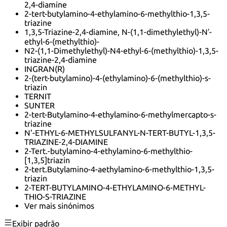
2,4-diamine
2-tert-butylamino-4-ethylamino-6-methylthio-1,3,5-
triazine
1,3,5-Triazine-2,4-diamine, N-(1,1-dimethylethyl)-N′-
ethyl-6-(methylthio)-
N2-(1,1-Dimethylethyl)-N4-ethyl-6-(methylthio)-1,3,5-
triazine-2,4-diamine
INGRAN(R)
2-(tert-butylamino)-4-(ethylamino)-6-(methylthio)-s-
triazin
TERNIT
SUNTER
2-tert-Butylamino-4-ethylamino-6-methylmercapto-s-
triazine
N'-ETHYL-6-METHYLSULFANYL-N-TERT-BUTYL-1,3,5-
TRIAZINE-2,4-DIAMINE
2-Tert.-butylamino-4-ethylamino-6-methylthio-
[1,3,5]triazin
2-tert.Butylamino-4-aethylamino-6-methylthio-1,3,5-
triazin
2-TERT-BUTYLAMINO-4-ETHYLAMINO-6-METHYL-
THIO-S-TRIAZINE
Ver mais sinónimos
Exibir padrão