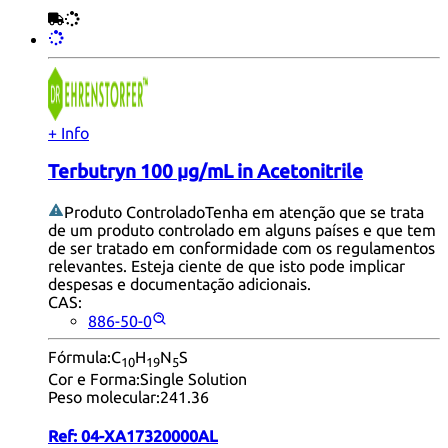
+ Info
Terbutryn 100 µg/mL in Acetonitrile
Produto Controlado
Tenha em atenção que se trata
de um produto controlado em alguns países e que tem
de ser tratado em conformidade com os regulamentos
relevantes. Esteja ciente de que isto pode implicar
despesas e documentação adicionais.
CAS:
886-50-0
Fórmula:
C
H
N
S
10
19
5
Cor e Forma:
Single Solution
Peso molecular:
241.36
Ref:
04-XA17320000AL