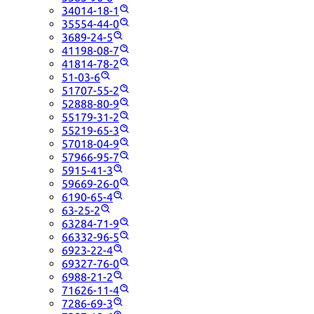
34014-18-1
35554-44-0
3689-24-5
41198-08-7
41814-78-2
51-03-6
51707-55-2
52888-80-9
55179-31-2
55219-65-3
57018-04-9
57966-95-7
5915-41-3
59669-26-0
6190-65-4
63-25-2
63284-71-9
66332-96-5
6923-22-4
69327-76-0
6988-21-2
71626-11-4
7286-69-3