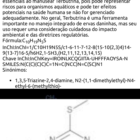
essenciais ao manusear Terbutrina, pois pode representar
riscos para organismos aquáticos e pode ter efeitos
potenciais na saúde humana se não for gerenciado
adequadamente. No geral, Terbutrina é uma ferramenta
importante no manejo integrado de ervas daninhas, mas seu
uso requer uma consideração cuidadosa do impacto
ambiental e das diretrizes regulatórias.
Fórmula:
C
H
N
S
10
19
5
InChI:
InChI=1/C10H19N5S/c1-6-11-7-12-8(15-10(2,3)4)14-
9(13-7)16-5/h6H2,1-5H3,(H2,11,12,13,14,15)
Chave InChI:
InChIKey=IROINLKCQGIITA-UHFFFAOYSA-N
SMILES:
N(C(C)(C)C)C=1N=C(NCC)N=C(SC)N1
Sinónimos:
1,3,5-Triazine-2,4-diamine, N2-(1,1-dimethylethyl)-N4-
ethyl-6-(methylthio)-
1,3,5-Triazine-2,4-diamine, N<sup>2</sup>-(1,1-
dimethylethyl)-N<sup>4</sup>-ethyl-6-(methylthio)-
2-Ethylamino-4-methylthio-6-tert-butylamino-1,3,5-
triazine
2-Methylmercapto-4-ethylamino-6-tert-butylamino-
1,3,5-triazine
2-Methylthio-4-ethylamino-6-tert-butylamino-s-triazine
2-Methylthio-4-tert-butylamino-6-ethylamino-s-triazine
2-tert-Butylamino-4-ethylamino-6-methylthio-s-