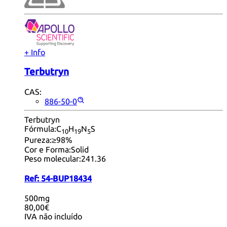
+ Info
Terbutryn
CAS:
886-50-0
Terbutryn
Fórmula:
C
H
N
S
10
19
5
Pureza:
≥98%
Cor e Forma:
Solid
Peso molecular:
241.36
Ref:
54-BUP18434
500mg
80,00€
IVA não incluído