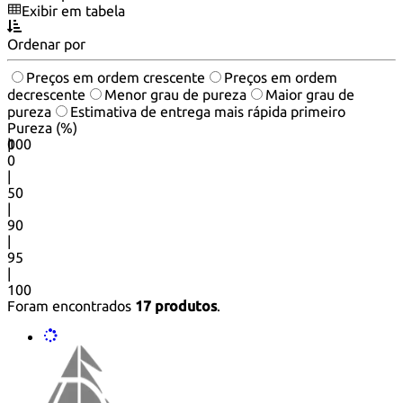
Exibir em tabela
Ordenar por
Preços em ordem crescente
Preços em ordem
decrescente
Menor grau de pureza
Maior grau de
pureza
Estimativa de entrega mais rápida primeiro
Pureza (%)
0
100
|
0
|
50
|
90
|
95
|
100
Foram encontrados
17 produtos
.