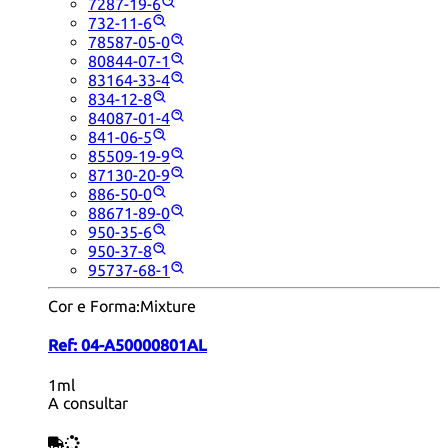
7287-19-6
732-11-6
78587-05-0
80844-07-1
83164-33-4
834-12-8
84087-01-4
841-06-5
85509-19-9
87130-20-9
886-50-0
88671-89-0
950-35-6
950-37-8
95737-68-1
Cor e Forma:
Mixture
Ref:
04-A50000801AL
1ml
A consultar